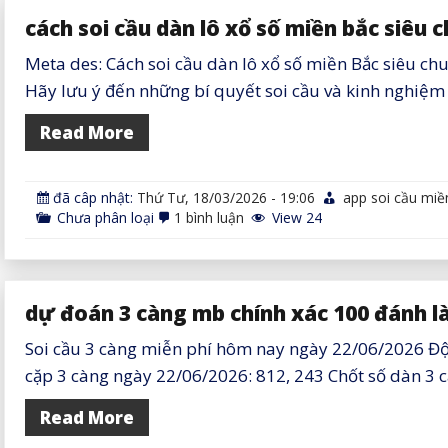
đề
cách soi cầu dàn lô xổ số miền bắc siêu
mb
chính
xác
Meta des: Cách soi cầu dàn lô xổ số miền Bắc siêu c
nhất
Hãy lưu ý đến những bí quyết soi cầu và kinh nghiệm
ăn
to
ngày
Read More
22/06/2026
đã câp nhật:
Thứ Tư, 18/03/2026 - 19:06
app soi cầu miề
ở
Chưa phân loại
1 bình luận
View 24
cách
soi
cầu
dàn
lô
dự đoán 3 càng mb chính xác 100 đánh l
xổ
số
miền
Soi cầu 3 càng miễn phí hôm nay ngày 22/06/2026 Độ
bắc
cặp 3 càng ngày 22/06/2026: 812, 243 Chốt số dàn 3 c
siêu
chuẩn
ngày
Read More
22/06/2026