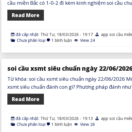
cầu miền Bắc có 1-0-2 đi kèm kinh nghiệm soi cầu ch
tin
ăn
to
Read More
ngày
22/06/2026
đã câp nhật:
Thứ Tư, 18/03/2026 - 19:17
app soi cầu miề
ở
Chưa phân loại
1 bình luận
View 24
soi
cầu
miền
bắc
hôm
soi cầu xsmt siêu chuẩn ngày 22/06/202
nay
siêu
chuẩn
Từ khóa: soi cầu xsmt siêu chuẩn ngày 22/06/2026 M
ngày
xsmt siêu chuẩn đánh con gì? Phương pháp đánh như t
22/06/2026
Read More
đã câp nhật:
Thứ Tư, 18/03/2026 - 19:13
app soi cầu miề
ở
Chưa phân loại
1 bình luận
View 26
soi