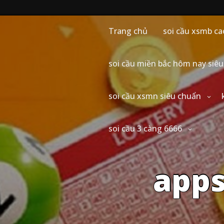
Skip
to
content
Trang chủ
soi cầu xsmb ca
soi cầu miền bắc hôm nay siê
soi cầu xsmn siêu chuẩn
soi cầu 3 càng 6666
app