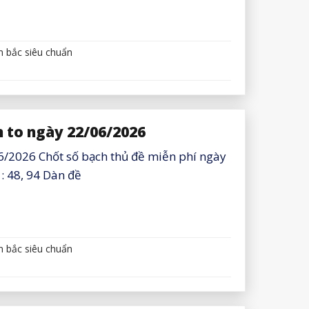
n bắc siêu chuẩn
n to ngày 22/06/2026
6/2026 Chốt số bạch thủ đề miễn phí ngày
: 48, 94 Dàn đề
n bắc siêu chuẩn