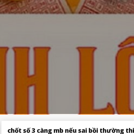
chốt số 3 càng mb nếu sai bồi thường th