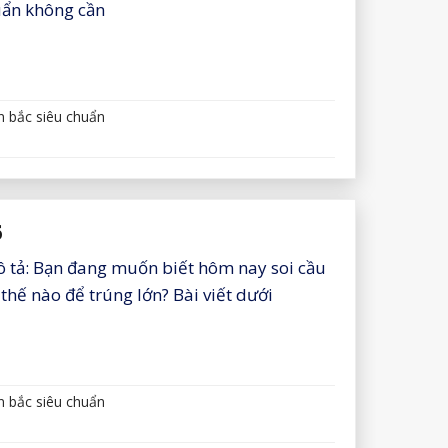
uẩn không cần
n bắc siêu chuẩn
6
ô tả: Bạn đang muốn biết hôm nay soi cầu
hế nào để trúng lớn? Bài viết dưới
n bắc siêu chuẩn