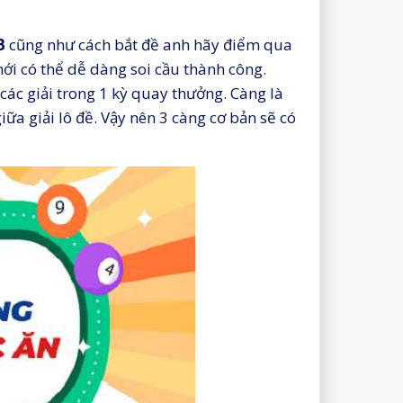
MB
cũng như cách bắt đề anh hãy điểm qua
 mới có thể dễ dàng soi cầu thành công.
 các giải trong 1 kỳ quay thưởng. Càng là
giữa giải lô đề. Vậy nên 3 càng cơ bản sẽ có