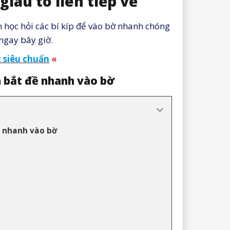
iàu to liên tiếp về
 học hỏi các bí kíp để vào bờ nhanh chóng
ngay bây giờ.
c siêu chuẩn
«
ch bắt đề nhanh vào bờ
đề nhanh vào bờ