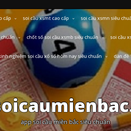
o cấp
soi cầu xsmt cao cấp
soi cầu xsmn siêu chu
u chuẩn
chốt số soi cầu xsmb siêu chuẩn
soi cầu 
kinh nghiệm soi cầu xổ số hôm nay siêu chuẩn
dàn đề 
soicaumienbac
app soi cầu miền bắc siêu chuẩn