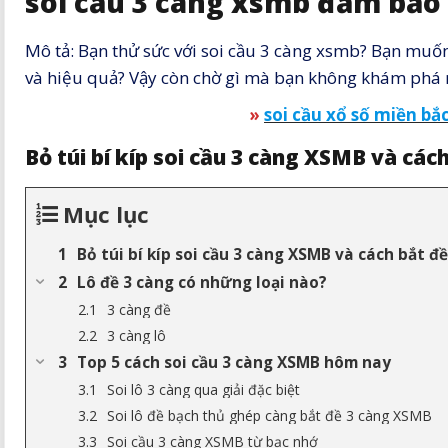
soi cầu 3 càng xsmb đảm bảo g
Mô tả: Bạn thử sức với soi cầu 3 càng xsmb? Bạn muốn
và hiệu quả? Vậy còn chờ gì mà bạn không khám phá 
»
soi cầu xổ số miền bắ
Bỏ túi bí kíp soi cầu 3 càng XSMB và cá
Mục lục
Bỏ túi bí kíp soi cầu 3 càng XSMB và cách bắt 
Lô đề 3 càng có những loại nào?
3 càng đề
3 càng lô
Top 5 cách soi cầu 3 càng XSMB hôm nay
Soi lô 3 càng qua giải đặc biệt
Soi lô đề bạch thủ ghép càng bắt đề 3 càng XSMB
Soi cầu 3 càng XSMB từ bạc nhớ