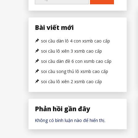
Bài viết mới
soi cầu dàn lô 4 con xsmb cao cấp
soi cầu lô xiên 3 xsmb cao cấp
soi cầu dàn đề 6 con xsmb cao cấp
soi cầu song thủ lô xsmb cao cấp
soi cầu lô xiên 2 xsmb cao cấp
Phản hồi gần đây
Không có bình luận nào để hiển thị.