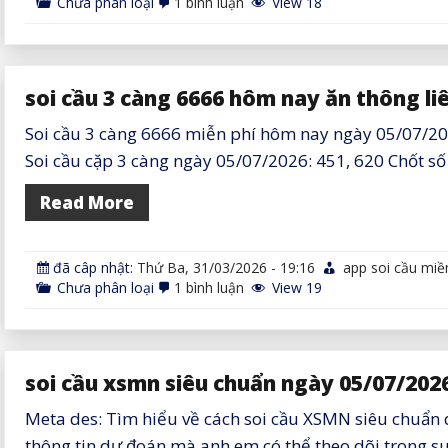
ở
Chưa phân loại
1 bình luận
View 18
soi
cầu
miền
nam
chính
soi cầu 3 càng 6666 hôm nay ăn thông li
xác
100
chốt
Soi cầu 3 càng 6666 miễn phí hôm nay ngày 05/07/20
là
Soi cầu cặp 3 càng ngày 05/07/2026: 451, 620 Chốt số
chuẩn
ngày
05/07/2026
Read More
đã câp nhật:
Thứ Ba, 31/03/2026 - 19:16
app soi cầu miề
ở
Chưa phân loại
1 bình luận
View 19
soi
cầu
3
càng
6666
soi cầu xsmn siêu chuẩn ngày 05/07/202
hôm
nay
ăn
Meta des: Tìm hiểu về cách soi cầu XSMN siêu chuẩn 
thông
thông tin dự đoán mà anh em có thể theo dõi trong su
liên