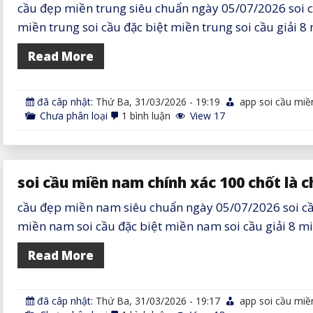
thông
cầu đẹp miền trung siêu chuẩn ngày 05/07/2026 soi cầ
1
miền trung soi cầu đặc biệt miền trung soi cầu giải 8
tháng
liền
ngày
Read More
05/07/2026
đã câp nhật:
Thứ Ba, 31/03/2026 - 19:19
app soi cầu miề
ở
Chưa phân loại
1 bình luận
View 17
soi
cầu
miền
trung
chính
soi cầu miền nam chính xác 100 chốt là 
xác
100
chốt
cầu đẹp miền nam siêu chuẩn ngày 05/07/2026 soi cầ
số
miền nam soi cầu đặc biệt miền nam soi cầu giải 8 m
víp
ngày
05/07/2026
Read More
đã câp nhật:
Thứ Ba, 31/03/2026 - 19:17
app soi cầu miề