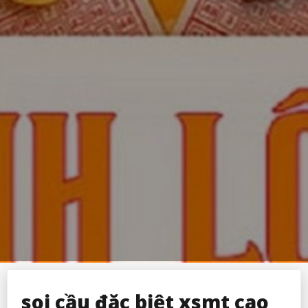
soi cầu đặc biệt xsmt cao