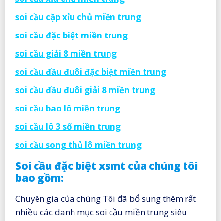
soi cầu cặp xỉu chủ miền trung
soi cầu đặc biệt miền trung
soi cầu giải 8 miền trung
soi cầu đầu đuôi đặc biệt miền trung
soi cầu đầu đuôi giải 8 miền trung
soi cầu bao lô miền trung
soi cầu lô 3 số miền trung
soi cầu song thủ lô miền trung
Soi cầu đặc biệt xsmt của chúng tôi
bao gồm:
Chuyên gia của chúng Tôi đã bổ sung thêm rất
nhiều các danh mục soi cầu miền trung siêu