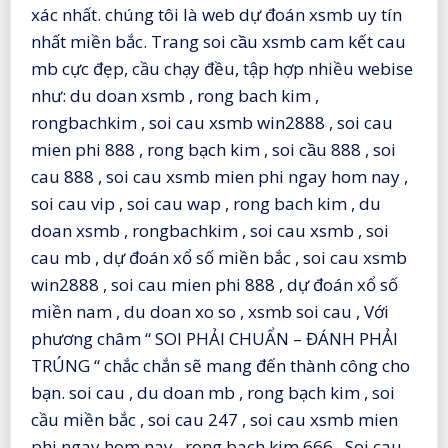
xác nhất. chúng tôi là web dự đoán xsmb uy tín
nhất miền bắc. Trang soi cầu xsmb cam kết cau
mb cực đẹp, cầu chạy đều, tập hợp nhiều webise
như: du doan xsmb , rong bach kim ,
rongbachkim , soi cau xsmb win2888 , soi cau
mien phi 888 , rong bạch kim , soi cầu 888 , soi
cau 888 , soi cau xsmb mien phi ngay hom nay ,
soi cau vip , soi cau wap , rong bach kim , du
doan xsmb , rongbachkim , soi cau xsmb , soi
cau mb , dự đoán xổ số miền bắc , soi cau xsmb
win2888 , soi cau mien phi 888 , dự đoán xổ số
miền nam , du doan xo so , xsmb soi cau , Với
phương châm “ SOI PHẢI CHUẨN – ĐÁNH PHẢI
TRÚNG “ chắc chắn sẽ mang đến thành công cho
bạn. soi cau , du doan mb , rong bạch kim , soi
cầu miền bắc , soi cau 247 , soi cau xsmb mien
phi ngay hom nay , rong bach kim 666 , Soi cau