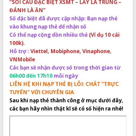
“SOI CẦU ĐẶC BIỆT XSMT – LẤY LÀ TRÚNG –
ĐÁNH LÀ ĂN”
Số đặc biệt đã được cập nhập: Bạn nạp thẻ
vào khung nạp thẻ để nhận số
Có thể nạp cộng dồn nhiều thẻ
(Ví dụ 10 cái
100k)
.
Hỗ trợ :
Viettel, Mobiphone, Vinaphone,
VNMobile
Các bạn sẽ nhận được số trong thời gian từ
06h00 đến 17h10
mỗi ngày
LIÊN HỆ KHI NẠP THẺ BỊ LỖI: CHÁT “TRỰC
TUYẾN” VỚI CHUYÊN GIA
Sau khi nạp thẻ thành công ở mục dưới đây,
các bạn hãy nhìn thật kĩ sẽ có số hiện ra nhé!