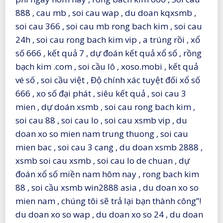
888 , cau mb , soi cau wap , du doan kqxsmb ,
soi cau 366 , soi cau mb rong bach kim , soi cau
24h , soi cau rong bach kim vip , a trúng rồi , xổ
số 666 , kết quả 7 , dự đoán kết quả xổ số , rồng
bạch kim .com , soi cầu lô , xoso.mobi , kết quả
vé số , soi cầu việt , Độ chính xác tuyệt đối xổ số
666 , xo số đại phát , siêu kết quả , soi cau 3
mien , dự doán xsmb , soi cau rong bach kim ,
soi cau 88 , soi cau lo , soi cau xsmb vip , du
doan xo so mien nam trung thuong , soi cau
mien bac , soi cau 3 cang , du doan xsmb 2888 ,
xsmb soi cau xsmb , soi cau lo de chuan , dự
đoán xổ số miền nam hôm nay , rong bach kim
88 , soi cầu xsmb win2888 asia , du doan xo so
mien nam , chúng tôi sẽ trả lại bạn thành công”!
du doan xo so wap , du doan xo so 24 , du doan