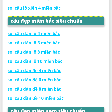
soi cầu lô xiên 4 miền bắc
cầu đẹp miền bắc siêu chuẩn
soi cầu dàn lô 4 miền bắc
soi cầu dàn lô 6 miền bắc
soi cầu dàn lô 8 miền bắc
soi cầu dàn lô 10 miền bắc
soi cầu dàn đề 4 miền bắc
soi cầu dàn đề 6 miền bắc
soi cầu dàn đề 8 miền bắc
soi cầu dàn đề 10 miền bắc
cầu đẹp miền nam siêu chuẩn