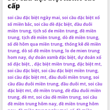
cấp
soi cầu đặc biệt ngày mai, soi cầu đặc biệt xổ
số miền bắc, soi cầu đề đặc biệt, đầu đuôi
miền trung, tịch số de miền trung, đề miền
trung, tịch đề miền trung, dò đề miền trung,
số đề hôm qua miền trung, thống kê đề miền
trung, dò số đề miền trung, lo de mien trung
hom nay, dự đoán xsmb đặc biệt, dự đoán xổ
số đặc biệt, , đặc biệt miền trung, đặc biệt mt,
soi cầu đặc biệt, soi cầu đặc biệt miền trung,
soi cầu đặc biệt mt, đầu đuôi miền trung, soi
cầu đầu đuôi miền trung, đầu đuôi mt, soi cầu
đặc biệt mt, đề miền trung, đề đầu đuôi miền
trung, đề mt, soi cầu đề miền trung, soi cầu
đề miền trung hôm nay, đề miền trung hôm