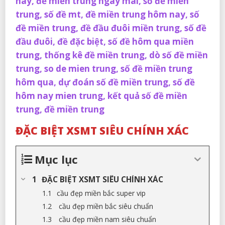
nay, đề miền trung ngày mai, số đề miền
trung, số đề mt, đề miền trung hôm nay, số
đề miền trung, đề đầu đuôi miền trung, số đề
đầu đuôi, đề đặc biệt, số đề hôm qua miền
trung, thống kê đề miền trung, dò số đề miền
trung, so de mien trung, số đề miền trung
hôm qua, dự đoán số đề miền trung, số đề
hôm nay mien trung, kết quả số đề miền
trung, đề miền trung
ĐẶC BIỆT XSMT SIÊU CHÍNH XÁC
Mục lục
ĐẶC BIỆT XSMT SIÊU CHÍNH XÁC
cầu đẹp miền bắc super vip
cầu đẹp miền bắc siêu chuẩn
cầu đẹp miền nam siêu chuẩn