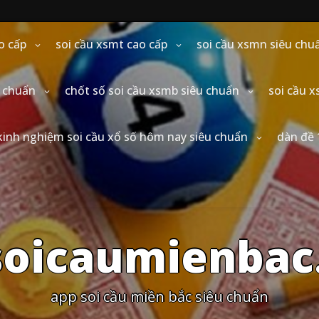
o cấp
soi cầu xsmt cao cấp
soi cầu xsmn siêu chu
u chuẩn
chốt số soi cầu xsmb siêu chuẩn
soi cầu 
kinh nghiệm soi cầu xổ số hôm nay siêu chuẩn
dàn đề 
soicaumienbac
app soi cầu miền bắc siêu chuẩn