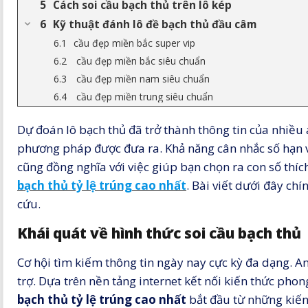
Cách soi cầu bạch thủ trên lô kép
Kỹ thuật đánh lô đề bạch thủ đầu câm
cầu đẹp miền bắc super vip
cầu đẹp miền bắc siêu chuẩn
cầu đẹp miền nam siêu chuẩn
cầu đẹp miền trung siêu chuẩn
Dự đoán lô bạch thủ đã trở thành thông tin của nhiều
phương pháp được đưa ra. Khả năng cân nhắc số hạn 
cũng đồng nghĩa với việc giúp bạn chọn ra con số thí
bạch thủ tỷ lệ trúng cao nhất
. Bài viết dưới đây ch
cứu.
Khái quát về hình thức soi cầu bạch thủ
Cơ hội tìm kiếm thông tin ngày nay cực kỳ đa dạng. A
trợ. Dựa trên nền tảng internet kết nối kiến thức ph
bạch thủ tỷ lệ trúng cao nhất
bắt đầu từ những kiến