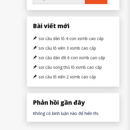
Bài viết mới
soi cầu dàn lô 4 con xsmb cao cấp
soi cầu lô xiên 3 xsmb cao cấp
soi cầu dàn đề 6 con xsmb cao cấp
soi cầu song thủ lô xsmb cao cấp
soi cầu lô xiên 2 xsmb cao cấp
Phản hồi gần đây
Không có bình luận nào để hiển thị.