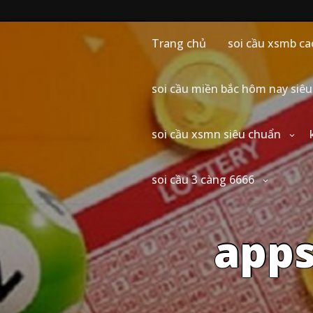
Skip
to
content
Trang chủ
soi cầu xsmb ca
soi cầu miền bắc hôm nay siê
soi cầu xsmn siêu chuẩn
soi cầu 3 càng 6666
app