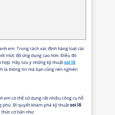
 anh em. Trong cách xác định hàng loạt các
với mức độ ứng dụng cao hơn. Điều đó
ch hợp. Hãy lưu ý những kỹ thuật
soi lô
ính là thông tin mà bạn cũng nên nghiên
nh em có thể sử dụng rất nhiều công cụ hỗ
ong phú. Bí quyết khám phá kỹ thuật
soi lô
 thức cơ bản như.