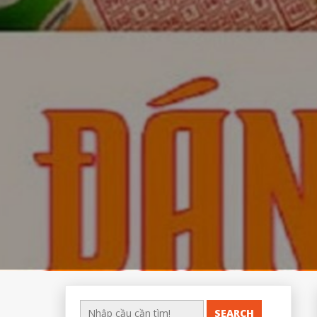
SEARCH