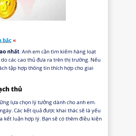
n bắc
«
cao nhất
. Anh em cần tìm kiếm hàng loạt
do các cao thủ đưa ra trên thị trường. Nếu
ch tập hợp thông tin thích hợp cho giai
ạch thủ
ững lựa chọn lý tưởng dành cho anh em.
gày. Các kết quả được khai thác sẽ là yếu
 kết luận hợp lý. Bạn sẽ có thêm điều kiện