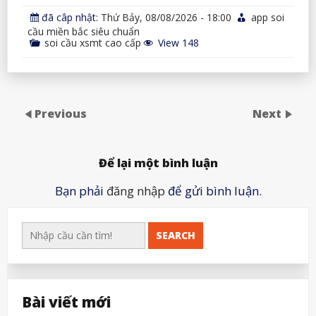
đã câp nhật:
Thứ Bảy, 08/08/2026 - 18:00
app soi
cầu miền bắc siêu chuẩn
soi cầu xsmt cao cấp
View 148
Previous
Next
Để lại một bình luận
Bạn phải
đăng nhập
để gửi bình luận.
SEARCH
Bài viết mới