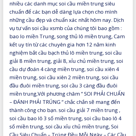
nhiều các danh mục soi cầu miền trung siêu
chuẩn để các bạn dễ dàng lựa chọn cho mình
những cầu đẹp và chuẩn xác nhất hôm nay. Dịch
vụ tư vấn soi cầu xsmb của chúng tôi bao gồm :
bao lo miền Trung, song thủ lô miền trung, Cam
kết uy tín từ các chuyên gia hơn 12 năm kinh
nghiệm bắt cầu bạch thủ lô miền trung, soi cầu
giải 8 miền trung, giải 8, xỉu chủ miền trung, soi
cầu dự đoán 4 càng miền trung, soi cầu xiên 4
miền trung, soi cầu xiên 2 miền trung, soi cầu
đầu đuôi miền trung, soi cầu 3 càng đầu đuôi
miền trung,Với phương châm “ SOI PHẢI CHUẨN
– ĐÁNH PHẢI TRÚNG “ chắc chắn sẽ mang đến
thành công cho bạn. soi cầu giải 7 miền trung ,
soi cầu bao lô 3 số miền trung, soi cầu bao lô 4
số miền trung, soi cầu xỉu chủ miền trung, Soi
Cầu Siêu Chuẩn – Trúng Đều Mỗi Ngày – Các Cầu