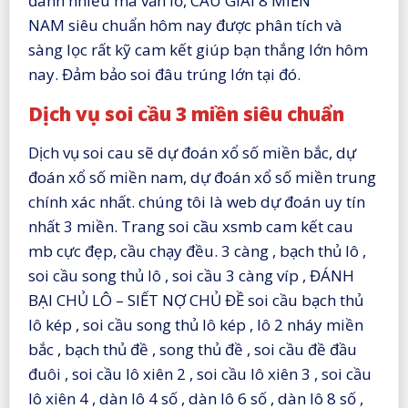
đánh nhiều mà vẫn lỗ, CẦU GIẢI 8 MIỀN
NAM siêu chuẩn hôm nay được phân tích và
sàng lọc rất kỹ cam kết giúp bạn thắng lớn hôm
nay. Đảm bảo soi đâu trúng lớn tại đó.
Dịch vụ soi cầu 3 miền siêu chuẩn
Dịch vụ soi cau sẽ dự đoán xổ số miền bắc, dự
đoán xổ số miền nam, dự đoán xổ số miền trung
chính xác nhất. chúng tôi là web dự đoán uy tín
nhất 3 miền. Trang soi cầu xsmb cam kết cau
mb cực đẹp, cầu chạy đều. 3 càng , bạch thủ lô ,
soi cầu song thủ lô , soi cầu 3 càng víp , ĐÁNH
BẠI CHỦ LÔ – SIẾT NỢ CHỦ ĐỀ soi cầu bạch thủ
lô kép , soi cầu song thủ lô kép , lô 2 nháy miền
bắc , bạch thủ đề , song thủ đề , soi cầu đề đầu
đuôi , soi cầu lô xiên 2 , soi cầu lô xiên 3 , soi cầu
lô xiên 4 , dàn lô 4 số , dàn lô 6 số , dàn lô 8 số ,