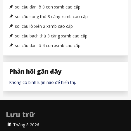
soi cầu dàn lô 8 con xsmb cao cấp
soi cầu song thủ 3 càng xsmb cao cấp
soi cầu lô xiên 2 xsmb cao cấp
soi cầu bạch thủ 3 càng xsmb cao cấp
soi cầu dàn lô 4 con xsmb cao cấp
Phản hồi gần đây
Không có bình luận nào để hiển thị.
Lưu trữ
Tháng 8 2026