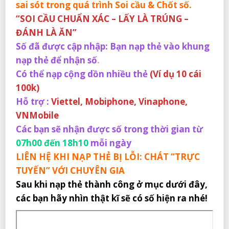
sai sót trong quá trình Soi cầu & Chốt số.
“SOI CẦU CHUẨN XÁC – LẤY LÀ TRÚNG –
ĐÁNH LÀ ĂN”
Số đã được cập nhập: Bạn nạp thẻ vào khung
nạp thẻ để nhận số
.
Có thể nạp cộng dồn nhiều thẻ
(Ví dụ 10 cái
100k)
Hỗ trợ :
Viettel, Mobiphone, Vinaphone,
VNMobile
Các bạn sẽ nhận được số trong thời gian từ
07h00 đến 18h10
mỗi ngày
LIÊN HỆ KHI NẠP THẺ BỊ LỖI: CHÁT “TRỰC
TUYẾN” VỚI CHUYÊN GIA
Sau khi nạp thẻ thành công ở mục dưới đây,
các bạn hãy nhìn thật kĩ sẽ có số hiện ra nhé!