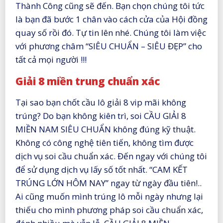
Thành Công cũng sẽ đến. Bạn chọn chúng tôi tức
là bạn đã bước 1 chân vào cách cửa của Hội đồng
quay số rồi đó. Tự tin lên nhé. Chúng tôi làm việc
với phương châm “SIÊU CHUẨN – SIÊU ĐẸP” cho
tất cả mọi người !!!
Giải 8 miền trung chuẩn xác
Tại sao bạn chốt cầu lô giải 8 vip mãi không
trúng? Do bạn không kiên trì, soi CẦU GIẢI 8
MIỀN NAM SIÊU CHUẨN không đúng kỹ thuật.
Không có công nghệ tiên tiến, không tìm được
dịch vụ soi cầu chuẩn xác. Đến ngay với chúng tôi
để sử dụng dịch vụ lấy số tốt nhất. “CAM KẾT
TRÚNG LỚN HÔM NAY” ngay từ ngày đầu tiên!..
Ai cũng muốn mình trúng lô mỗi ngày nhưng lại
thiếu cho mình phương pháp soi cầu chuẩn xác,