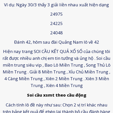
Ví dụ: Ngày 30/3 thấy 3 giải liền nhau xuất hiện dạng
24975
24225
24048
Đánh 42, hôm sau đài Quảng Nam lô về 42
Hiện nay trang SOI CẦU KẾT QUẢ XỔ SỐ của chúng tôi
rất được nhiều anh chị em tin tưởng và ủng hộ . Soi cầu
miền trung siêu vip , Bao Lô Miền Trung , Song Thủ Lô
Miền Trung . Giải 8 Miền Trung , Xỉu Chủ Miền Trung ,
4 Càng Miền Trung , Xiên 2 Miền Trung . Xiên 3 Miền
Trung , Xiên 4 Miền Trung
Soi cầu xsmt theo cầu động
Cách tính lô đề này như sau: Chọn 2 vị trí khác nhau
trên bảng kết quả để ghép lại thành bộ cầu đánh hàng