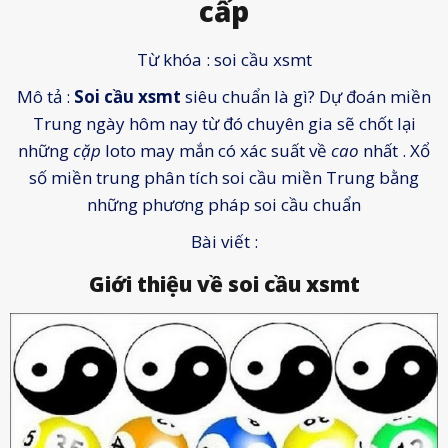
cấp
Từ khóa : soi cầu xsmt
Mô tả :
Soi cầu xsmt
siêu chuẩn là gì? Dự đoán miền
Trung ngày hôm nay từ đó chuyên gia sẽ chốt lại
những
cặp
loto may mắn có xác suất về
cao
nhất . Xổ
số miền trung phân tích soi cầu miền Trung bằng
những phương pháp soi cầu chuẩn
Bài viết :
Giới thiệu về soi cầu xsmt