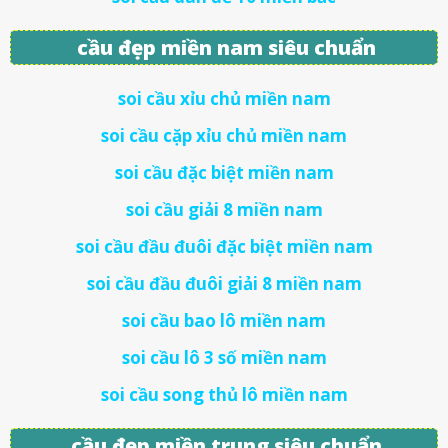
cầu đẹp miền nam siêu chuẩn
soi cầu xỉu chủ miền nam
soi cầu cặp xỉu chủ miền nam
soi cầu đặc biệt miền nam
soi cầu giải 8 miền nam
soi cầu đầu đuôi đặc biệt miền nam
soi cầu đầu đuôi giải 8 miền nam
soi cầu bao lô miền nam
soi cầu lô 3 số miền nam
soi cầu song thủ lô miền nam
cầu đẹp miền trung siêu chuẩn