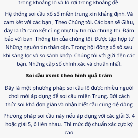
trong khoảng lô và lô rơi trong khoảng đề.
Hệ thống soi cầu xổ số miền trung xin khảng định. Và
cam kết với các bạn , Theo Chúng tôi. Các bạn sẽ Giàu,
đây là lời cam kết cũng như Uy tín của chúng tôi. Đảm
bảo với bạn, Thông tin của chúng tôi. Được tập hợp từ
Những nguồn tin thân cận. Trong hội đồng xổ số sau
khi sàng lọc và so sánh khớp. Chúng tôi với gửi đến các
bạn. Những cặp số chính xác và chuẩn nhất.
Soi cầu xsmt theo hình quả trám
Đây là một phương pháp soi cầu lô được nhiều người
chơi mới áp dụng để soi cầu miền Trung. Bởi cách
thức soi khá đơn giản và nhận biết cầu cùng dễ dàng
Phương pháp soi cầu này nếu áp dụng với các giải 3, 4
hoặc giải 5, 6 liền nhau. Thì mức độ chuẩn xác cực kỳ
cao