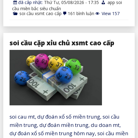
đã câp nhật:
Thứ Tư, 05/08/2026 - 17:35
app soi
cầu miền bắc siêu chuẩn
ở
soi cầu xsmt cao cấp
161 bình luận
View 157
soi
cầu
bao
lô
xsmt
soi cầu cặp xỉu chủ xsmt cao cấp
cao
cấp
soi cau mt, dự đoán xổ số miền trung, soi cầu
miền trung, dự đoán miền trung, du doan mt,
dự đoán xổ số miền trung hôm nay, soi cầu miền