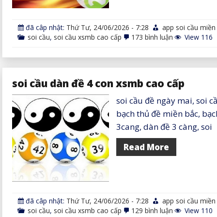
đã câp nhật:
Thứ Tư, 24/06/2026 - 7:28
app soi cầu miền
ở
soi cầu
,
soi cầu xsmb cao cấp
173 bình luận
View 116
soi
cầu
lô
xiên
2
soi cầu dàn đề 4 con xsmb cao cấp
xsmb
cao
cấp
soi cầu đề ngày mai, soi c
bạch thủ đề miền bắc, bạc
3cang, dàn đề 3 càng, soi
Read More
đã câp nhật:
Thứ Tư, 24/06/2026 - 7:28
app soi cầu miền
ở
soi cầu
,
soi cầu xsmb cao cấp
129 bình luận
View 110