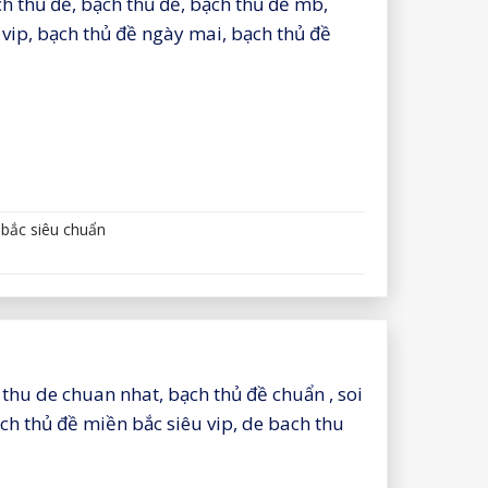
h thủ đề, bạch thủ đề, bạch thủ đề mb,
vip, bạch thủ đề ngày mai, bạch thủ đề
 bắc siêu chuẩn
 thu de chuan nhat, bạch thủ đề chuẩn , soi
ch thủ đề miền bắc siêu vip, de bach thu