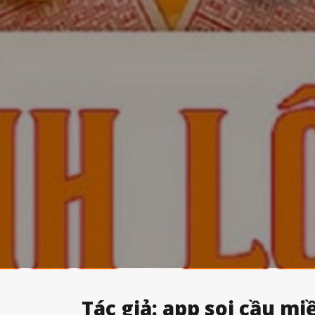
Tác giả:
app soi cầu mi