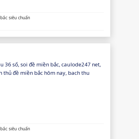
 bắc siêu chuẩn
ầu 36 số, soi đề miền bắc, caulode247 net,
h thủ đề miền bắc hôm nay, bach thu
 bắc siêu chuẩn