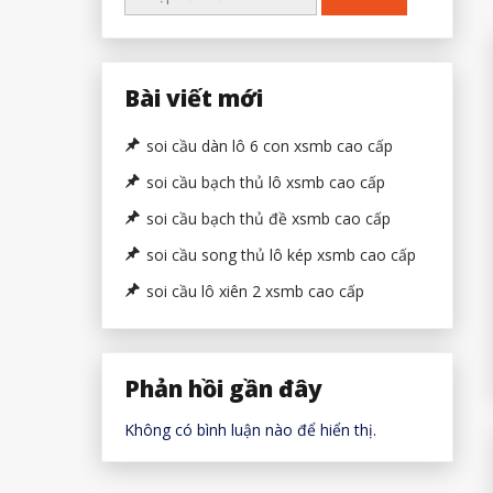
Bài viết mới
soi cầu dàn lô 6 con xsmb cao cấp
soi cầu bạch thủ lô xsmb cao cấp
soi cầu bạch thủ đề xsmb cao cấp
soi cầu song thủ lô kép xsmb cao cấp
soi cầu lô xiên 2 xsmb cao cấp
Phản hồi gần đây
Không có bình luận nào để hiển thị.