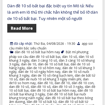
Dàn đề 10 số bất bại đặc biệt uy tín Mô tả: Nếu
là anh em lô thủ thì chắc hẳn không thể bỏ lỡ dàn
de 10 số bất bại. Tuy nhiên một số người
Read More
đã câp nhật:
Thứ Ba, 04/08/2026 - 19:30
app soi
cầu miền bắc siêu chuẩn
dàn đề 10 số bất bại hôm nay
Bật mí phương
pháp soi cầu dàn đề 10 số bất bại
,
dàn 10 số
,
dàn 10 số
khung 3 ngày
,
dàn 3 càng 10 số
,
dàn 3 càng 10 số khung
3 ngày
,
dan de 10
,
dàn de 10 số bất bại
,
dàn de 10 số
hàng ngày
,
dàn de 10 số hôm nay
,
dàn de 10 số khung 3
ngày
,
dàn de 10 số ngày hôm nay
,
dàn de 10 số nuôi
khung 3 ngày
,
dàn de 10 số rồng bạch kim
,
dàn de bất tử
10 số
,
dàn de nuôi 10 số khung 3 ngày miễn phí
,
dan
de10 so hom nay
,
dàn đề 10
,
dan đê 10
,
dàn đề 10 con
,
dan đề 10 số
,
dàn đề 10 số
,
dàn đề 10 số 3 ngày
,
dàn đề
10 số bất bại
,
dàn đề 10 số bất bại hôm nay
,
dàn đề 10
số bất bại khung 3 ngày
,
Dàn đề 10 số bất bại nuôi
khung trong năm ngày
,
dàn đề 10 số bất bại theo bóng
âm dương
,
dàn đề 10 số bất tử
,
dàn đề 10 số bất tử