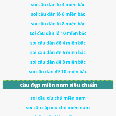
soi cầu dàn lô 4 miền bắc
soi cầu dàn lô 6 miền bắc
soi cầu dàn lô 8 miền bắc
soi cầu dàn lô 10 miền bắc
soi cầu dàn đề 4 miền bắc
soi cầu dàn đề 6 miền bắc
soi cầu dàn đề 8 miền bắc
soi cầu dàn đề 10 miền bắc
cầu đẹp miền nam siêu chuẩn
soi cầu xỉu chủ miền nam
soi cầu cặp xỉu chủ miền nam