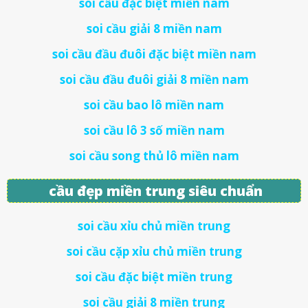
soi cầu đặc biệt miền nam
soi cầu giải 8 miền nam
soi cầu đầu đuôi đặc biệt miền nam
soi cầu đầu đuôi giải 8 miền nam
soi cầu bao lô miền nam
soi cầu lô 3 số miền nam
soi cầu song thủ lô miền nam
cầu đẹp miền trung siêu chuẩn
soi cầu xỉu chủ miền trung
soi cầu cặp xỉu chủ miền trung
soi cầu đặc biệt miền trung
soi cầu giải 8 miền trung