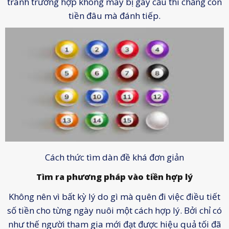
tránh trường hợp không may bị gãy cầu thì chẳng còn
tiền đâu mà đánh tiếp.
Cách thức tìm dàn đề khá đơn giản
Tìm ra phương pháp vào tiền hợp lý
Không nên vì bất kỳ lý do gì mà quên đi việc điều tiết
số tiền cho từng ngày nuôi một cách hợp lý. Bởi chỉ có
như thế người tham gia mới đạt được hiệu quả tối đã