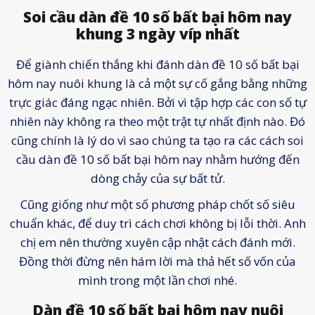
Soi cầu dàn đề 10 số bất bại hôm nay
khung 3 ngày víp nhất
Để giành chiến thắng khi đánh dàn đề 10 số bất bại
hôm nay nuôi khung là cả một sự cố gắng bằng những
trực giác đáng ngạc nhiên. Bởi vì tập hợp các con số tự
nhiên này không ra theo một trật tự nhất định nào. Đó
cũng chính là lý do vì sao chúng ta tạo ra các cách soi
cầu dàn đề 10 số bất bại hôm nay nhằm hướng đến
dòng chảy của sự bất tử.
Cũng giống như một số phương pháp chốt số siêu
chuẩn khác, để duy trì cách chơi không bị lỗi thời. Anh
chị em nên thường xuyên cập nhật cách đánh mới.
Đồng thời đừng nên hám lời mà thả hết số vốn của
mình trong một lần chơi nhé.
Dàn đề 10 số bất bại hôm nay nuôi