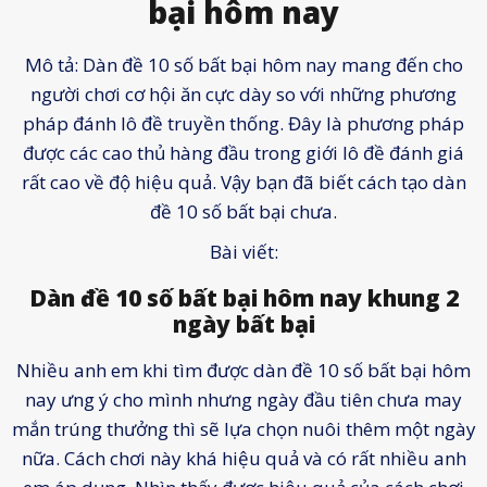
bại hôm nay
Mô tả: Dàn đề 10 số bất bại hôm nay mang đến cho
người chơi cơ hội ăn cực dày so với những phương
pháp đánh lô đề truyền thống. Đây là phương pháp
được các cao thủ hàng đầu trong giới lô đề đánh giá
rất cao về độ hiệu quả. Vậy bạn đã biết cách tạo dàn
đề 10 số bất bại chưa.
Bài viết:
Dàn đề 10 số bất bại hôm nay khung 2
ngày bất bại
Nhiều anh em khi tìm được dàn đề 10 số bất bại hôm
nay ưng ý cho mình nhưng ngày đầu tiên chưa may
mắn trúng thưởng thì sẽ lựa chọn nuôi thêm một ngày
nữa. Cách chơi này khá hiệu quả và có rất nhiều anh