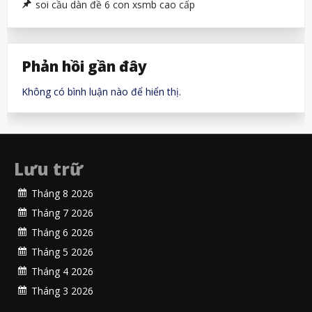
soi cầu dàn đề 6 con xsmb cao cấp
Phản hồi gần đây
Không có bình luận nào để hiển thị.
Lưu trữ
Tháng 8 2026
Tháng 7 2026
Tháng 6 2026
Tháng 5 2026
Tháng 4 2026
Tháng 3 2026