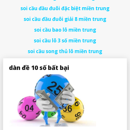
soi cầu đầu đuôi đặc biệt miền trung
soi cầu đầu đuôi giải 8 miền trung
soi cầu bao lô miền trung
soi cầu lô 3 số miền trung
soi cầu song thủ lô miền trung
dàn đề 10 số bất bại