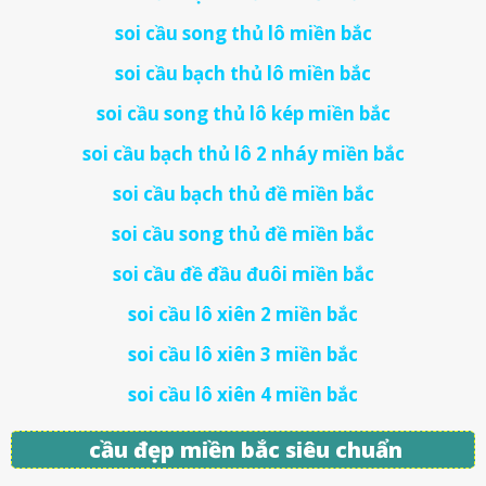
soi cầu song thủ lô miền bắc
soi cầu bạch thủ lô miền bắc
soi cầu song thủ lô kép miền bắc
soi cầu bạch thủ lô 2 nháy miền bắc
soi cầu bạch thủ đề miền bắc
soi cầu song thủ đề miền bắc
soi cầu đề đầu đuôi miền bắc
soi cầu lô xiên 2 miền bắc
soi cầu lô xiên 3 miền bắc
soi cầu lô xiên 4 miền bắc
cầu đẹp miền bắc siêu chuẩn