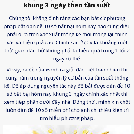
khung 3 ngày theo tần suất
Chúng tôi khẳng định rằng các bạn bất cứ phương
pháp bắt dàn đề 10 số bất bại hôm nay nào cũng điều
phải dựa trên xác xuất thống kê mới mang lại chính
xác và hiệu quả cao. Chính xác ở đây là khoảng một
thời gian dài chứ không phải là hiệu quả trong 1 tới 2
ngay cụ thể.
Vì vậy, ra đề của xsmb ra giải đặc biệt bao nhiêu thì
cũng năm trong nguyên lý cơ bản của tần suất thống
kê. Để áp dụng nguyên tắc này để bắt được dàn đề 10
số bất bại hôm nay khung 3 ngày chính xác nhất thì
xem tiếp phần dưới đây nhé. Đồng thời, mình xin chốt
luôn dàn đề 10 số miễn phí cho anh chị thiếu kiên trì
tìm hiểu phương pháp.