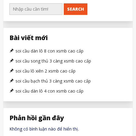
bất
bại
SEARCH
Bài viết mới
soi cầu dàn lô 8 con xsmb cao cấp
soi cầu song thủ 3 càng xsmb cao cấp
soi cầu lô xiên 2 xsmb cao cấp
soi cầu bạch thủ 3 càng xsmb cao cấp
soi cầu dàn lô 4 con xsmb cao cấp
Phản hồi gần đây
Không có bình luận nào để hiển thị.