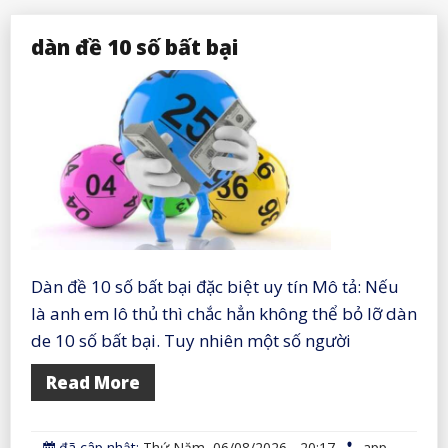
dàn đề 10 số bất bại
Dàn đề 10 số bất bại đặc biệt uy tín Mô tả: Nếu
là anh em lô thủ thì chắc hẳn không thể bỏ lỡ dàn
de 10 số bất bại. Tuy nhiên một số người
Read More
đã câp nhật:
Thứ Năm, 06/08/2026 - 20:17
app