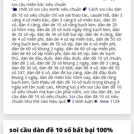
soi cầu miền bắc siêu chuẩn
chốt số soi cầu xsmb siêu chuẩn
Cách soi cầu dàn
đề 10 số siêu chuẩn chỉ với vài thao tác
,
caude168
,
dàn 3
càng 4 số miền bắc
,
dàn 3 càng 6 số miền bắc
,
dàn 30
số
,
dàn 4 càng
,
dàn de 10 số rồng bạch kim
,
dàn de 20
số hôm nay
,
dàn de 20 số nuôi ngày rồng bạch kim
,
dàn
de 20 số vip
,
dàn de 36 số bất bại vip
,
dàn de 4 càng
,
dàn
de 4 số miễn phí
,
dàn de 4 số vip miền bắc
,
dàn de 50 số
rồng bạch kim
,
dàn de 50 số víp
,
dàn de 6 số miễn phí
,
dàn de 60 số khung 2 ngày
,
dàn de 60 số vip miễn phí
,
dàn de 60 số víp miễn phí
,
dàn de 60 vip
,
dàn de bạch
thủ
,
dàn de đầu đuôi
,
dàn đầu đuôi
,
dàn đề 10 số chuẩn
,
dàn đề 2 số
,
dàn đề 20 số khung 2 ngày
,
dàn đề 3 càng
,
dàn đề 30 số
,
dàn đề 36 số 666
,
dàn đề 4 số
,
dàn đề 50
số 247
,
dàn đề 6 số
,
dàn đề ba càng
,
dàn đề đầu đuôi
khung 3 ngày
,
dàn đề miền bắc hôm nay
,
dàn đề rồng
bạch kim
,
Giới thiệu về dàn đề 10 số nuôi trong khung 3
ngày với tần suất cao
,
Những lưu ý khi soi cầu dàn đề 10
số siêu chuẩn mà bạn cần phải nắm
,
soi cầu dàn đề
,
soi
cầu dàn đề 10 số siêu chuẩn
,
Soi cầu dàn đề 10 số siêu
ở
chuẩn như thế nào hiệu quả
2 bình luận
View 1129
soi
cầu
dàn
đề
10
soi cầu dàn đề 10 số bất bại 100%
số