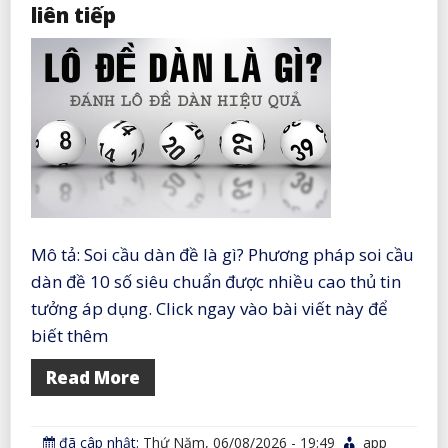
liên tiếp
Mô tả: Soi cầu dàn đề là gì? Phương pháp soi cầu
dàn đề 10 số siêu chuẩn được nhiều cao thủ tin
tưởng áp dụng. Click ngay vào bài viết này để
biết thêm
Read More
đã câp nhật:
Thứ Năm, 06/08/2026 - 19:49
app