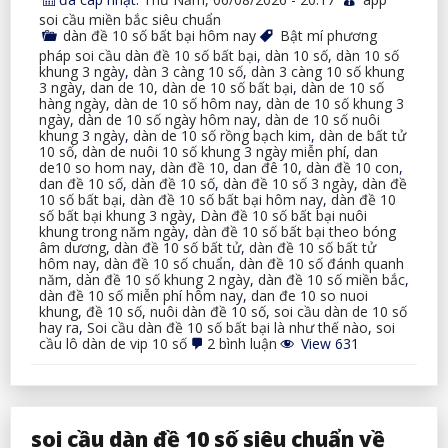
soi cầu miền bắc siêu chuẩn
dàn đề 10 số bất bại hôm nay
Bật mí phương
pháp soi cầu dàn đề 10 số bất bại
,
dàn 10 số
,
dàn 10 số
khung 3 ngày
,
dàn 3 càng 10 số
,
dàn 3 càng 10 số khung
3 ngày
,
dan de 10
,
dàn de 10 số bất bại
,
dàn de 10 số
hàng ngày
,
dàn de 10 số hôm nay
,
dàn de 10 số khung 3
ngày
,
dàn de 10 số ngày hôm nay
,
dàn de 10 số nuôi
khung 3 ngày
,
dàn de 10 số rồng bạch kim
,
dàn de bất tử
10 số
,
dàn de nuôi 10 số khung 3 ngày miễn phí
,
dan
de10 so hom nay
,
dàn đề 10
,
dan đê 10
,
dàn đề 10 con
,
dan đề 10 số
,
dàn đề 10 số
,
dàn đề 10 số 3 ngày
,
dàn đề
10 số bất bại
,
dàn đề 10 số bất bại hôm nay
,
dàn đề 10
số bất bại khung 3 ngày
,
Dàn đề 10 số bất bại nuôi
khung trong năm ngày
,
dàn đề 10 số bất bại theo bóng
âm dương
,
dàn đề 10 số bất tử
,
dàn đề 10 số bất tử
hôm nay
,
dàn đề 10 số chuẩn
,
dàn đề 10 số đánh quanh
năm
,
dàn đề 10 số khung 2 ngày
,
dàn đề 10 số miền bắc
,
dàn đề 10 số miễn phí hôm nay
,
dan đe 10 so nuoi
khung
,
đề 10 số
,
nuôi dàn đề 10 số
,
soi cầu dàn de 10 số
hay ra
,
Soi cầu dàn đề 10 số bất bại là như thế nào
,
soi
ở
cầu lô dàn de vip 10 số
2 bình luận
View 631
dàn
đề
10
số
bất
soi cầu dàn đề 10 số siêu chuẩn về
bại