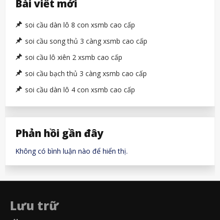
nay
Bài viết mới
soi cầu dàn lô 8 con xsmb cao cấp
soi cầu song thủ 3 càng xsmb cao cấp
soi cầu lô xiên 2 xsmb cao cấp
soi cầu bạch thủ 3 càng xsmb cao cấp
soi cầu dàn lô 4 con xsmb cao cấp
Phản hồi gần đây
Không có bình luận nào để hiển thị.
Lưu trữ