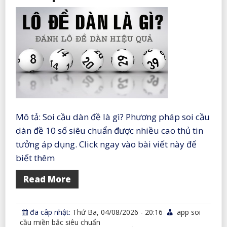
1002
trúng
tối
nay
Mô tả: Soi cầu dàn đề là gì? Phương pháp soi cầu
dàn đề 10 số siêu chuẩn được nhiều cao thủ tin
tưởng áp dụng. Click ngay vào bài viết này để
biết thêm
Read More
đã câp nhật:
Thứ Ba, 04/08/2026 - 20:16
app soi
cầu miền bắc siêu chuẩn