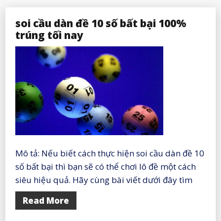
soi cầu dàn đề 10 số bất bại 100%
trúng tối nay
Mô tả: Nếu biết cách thực hiện soi cầu dàn đề 10
số bất bại thì bạn sẽ có thể chơi lô đề một cách
siêu hiệu quả. Hãy cùng bài viết dưới đây tìm
Read More