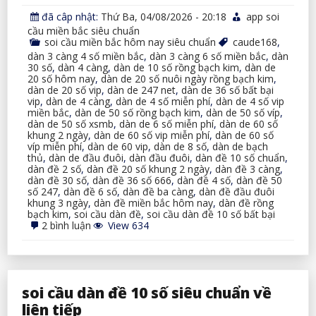
đã câp nhật:
Thứ Ba, 04/08/2026 - 20:18
app soi
cầu miền bắc siêu chuẩn
soi cầu miền bắc hôm nay siêu chuẩn
caude168
,
dàn 3 càng 4 số miền bắc
,
dàn 3 càng 6 số miền bắc
,
dàn
30 số
,
dàn 4 càng
,
dàn de 10 số rồng bạch kim
,
dàn de
20 số hôm nay
,
dàn de 20 số nuôi ngày rồng bạch kim
,
dàn de 20 số vip
,
dàn de 247 net
,
dàn de 36 số bất bại
vip
,
dàn de 4 càng
,
dàn de 4 số miễn phí
,
dàn de 4 số vip
miền bắc
,
dàn de 50 số rồng bạch kim
,
dàn de 50 số víp
,
dàn de 50 số xsmb
,
dàn de 6 số miễn phí
,
dàn de 60 số
khung 2 ngày
,
dàn de 60 số vip miễn phí
,
dàn de 60 số
víp miễn phí
,
dàn de 60 vip
,
dàn de 8 số
,
dàn de bạch
thủ
,
dàn de đầu đuôi
,
dàn đầu đuôi
,
dàn đề 10 số chuẩn
,
dàn đề 2 số
,
dàn đề 20 số khung 2 ngày
,
dàn đề 3 càng
,
dàn đề 30 số
,
dàn đề 36 số 666
,
dàn đề 4 số
,
dàn đề 50
số 247
,
dàn đề 6 số
,
dàn đề ba càng
,
dàn đề đầu đuôi
khung 3 ngày
,
dàn đề miền bắc hôm nay
,
dàn đề rồng
bạch kim
,
soi cầu dàn đề
,
soi cầu dàn đề 10 số bất bại
ở
2 bình luận
View 634
soi
cầu
dàn
đề
10
soi cầu dàn đề 10 số siêu chuẩn về
số
bất
liên tiếp
bại