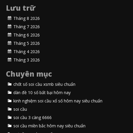
Lưu trữ
Tháng 8 2026
Tháng 7 2026
Tháng 6 2026
Tháng 5 2026
Tháng 4 2026
Tháng 3 2026
Chuyên mục
chốt số soi cầu xsmb siêu chuẩn
dàn đề 10 số bất bại hôm nay
kinh nghiệm soi cầu xổ số hôm nay siêu chuẩn
soi cầu
soi cầu 3 càng 6666
soi cầu miền bắc hôm nay siêu chuẩn