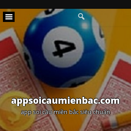
Skip
to
content
appsoicaumienbac.com
app soi cầu miền bắc siêu chuẩn