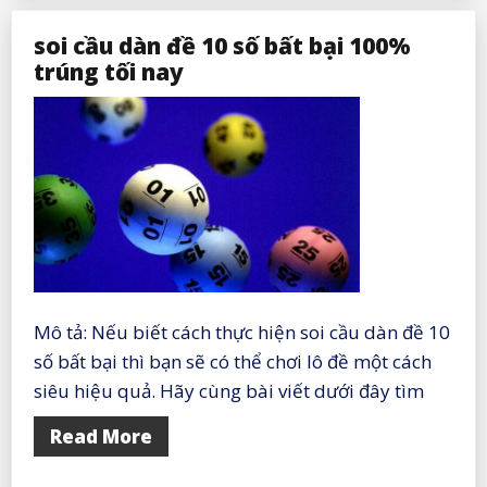
đề
10
soi cầu dàn đề 10 số bất bại 100%
số
siêu
trúng tối nay
chuẩn
về
liên
tiếp
Mô tả: Nếu biết cách thực hiện soi cầu dàn đề 10
số bất bại thì bạn sẽ có thể chơi lô đề một cách
siêu hiệu quả. Hãy cùng bài viết dưới đây tìm
Read More