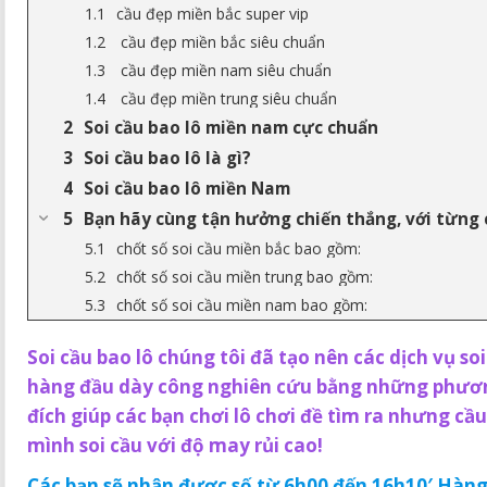
cầu đẹp miền bắc super vip
cầu đẹp miền bắc siêu chuẩn
cầu đẹp miền nam siêu chuẩn
cầu đẹp miền trung siêu chuẩn
Soi cầu bao lô miền nam cực chuẩn
Soi cầu bao lô là gì?
Soi cầu bao lô miền Nam
Bạn hãy cùng tận hưởng chiến thắng, với từng 
chốt số soi cầu miền bắc bao gồm:
chốt số soi cầu miền trung bao gồm:
chốt số soi cầu miền nam bao gồm:
Soi cầu bao lô chúng tôi đã tạo nên các dịch vụ so
hàng đầu dày công nghiên cứu bằng những phươ
đích giúp các bạn chơi lô chơi đề tìm ra nhưng cầ
mình soi cầu với độ may rủi cao!
Các bạn sẽ nhận được số từ 6h00 đến 16h10′ Hàn