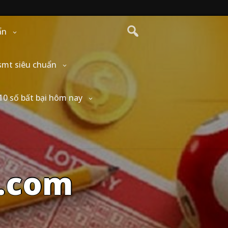
ẩn
xsmt siêu chuẩn
10 số bất bại hôm nay
.com