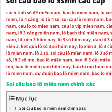
soi cầu bao lô xsmn cao cấp
cách tính số đề miền nam, bao lo mien nam, lo xien
miền, lô 4 càng, lô tô 4 số, soi cầu lô miền nam, 
nam, cau lo to mien nam, cau lo vip mien nam, cầ
nam, lô 3 càng miền nam, lô bạch thủ miền nam, s
nam, lô xiên 3 hôm nay, lô 3 số hôm nay, dàn lô 3 
xiên 3, kết quả lô tô 3 số hôm nay, lo xiên 3, lô 3 
lô miền nam, lô 3 số, soi cầu lô miền nam, lô 3 số 
số, lô 3 số mn, bao lô miền nam, bao lô 3 đài miề
mn, bao lô miền nam hôm nay, bao lo mn hom nay
lô miền nam, dự đoán bao lô miền nam, bao lo mi
Soi cầu bao lô miền nam chính xác
Mục lục
Soi cầu bao lô miền nam chính xác