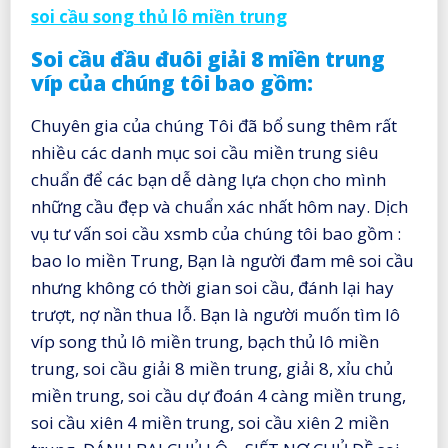
soi cầu song thủ lô miền trung
Soi cầu đầu đuôi giải 8 miền trung
víp của chúng tôi bao gồm:
Chuyên gia của chúng Tôi đã bổ sung thêm rất
nhiều các danh mục soi cầu miền trung siêu
chuẩn để các bạn dễ dàng lựa chọn cho mình
những cầu đẹp và chuẩn xác nhất hôm nay. Dịch
vụ tư vấn soi cầu xsmb của chúng tôi bao gồm :
bao lo miền Trung, Bạn là người đam mê soi cầu
nhưng không có thời gian soi cầu, đánh lại hay
trượt, nợ nần thua lỗ. Bạn là người muốn tìm lô
víp song thủ lô miền trung, bạch thủ lô miền
trung, soi cầu giải 8 miền trung, giải 8, xỉu chủ
miền trung, soi cầu dự đoán 4 càng miền trung,
soi cầu xiên 4 miền trung, soi cầu xiên 2 miền