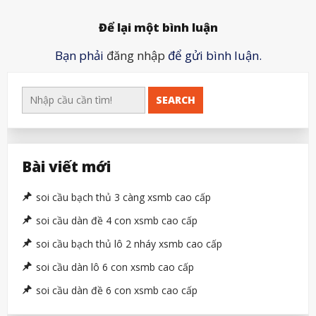
Để lại một bình luận
Bạn phải
đăng nhập
để gửi bình luận.
SEARCH
Bài viết mới
soi cầu bạch thủ 3 càng xsmb cao cấp
soi cầu dàn đề 4 con xsmb cao cấp
soi cầu bạch thủ lô 2 nháy xsmb cao cấp
soi cầu dàn lô 6 con xsmb cao cấp
soi cầu dàn đề 6 con xsmb cao cấp