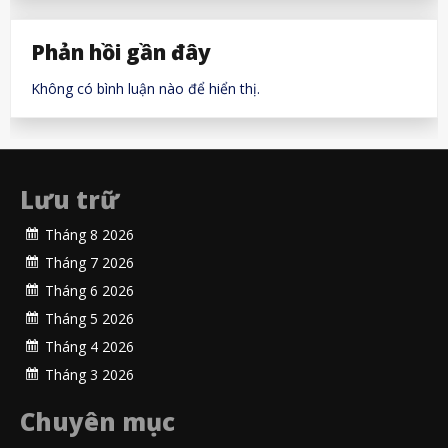
Phản hồi gần đây
Không có bình luận nào để hiển thị.
Lưu trữ
Tháng 8 2026
Tháng 7 2026
Tháng 6 2026
Tháng 5 2026
Tháng 4 2026
Tháng 3 2026
Chuyên mục