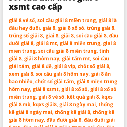
xsmt cao cấp
giải 8 vé số, soi cầu giải 8 miền trung, giải 8 là
đầu hay đuôi, giải 8, giải 8 xổ số, trúng giải 8,
trúng số giải 8, giai 8, giải 8, soi cầu giải 8, đầu
đuôi giải 8, giải 8 mt, giải 8 miền trung, giai 8
mien trung, soi cầu giải 8 miền trung, tính
giải 8, giải 8 hôm nay, giải tám mt, soi cầu
giái tám, giải 8 đề, giải 8 víp, chốt số giải 8,
xem giải 8, soi cầu giải 8 hôm nay, giải 8 ăn
bao nhiêu, chốt số giải tám, giải 8 miền trung
hôm nay, giải 8 xsmt, giải 8 xổ số, giải 8 xổ số
miền trung, giải 8 vé số, kết quả giải 8, kqxs
giải 8 mb, kqxs giải8, giải 8 ngày mai, thống
kê giải 8 ngày mai, thống kê giải 8, thống kê
giải 8 hôm nay, đầu đuôi giải 8, đầu đuôi giải