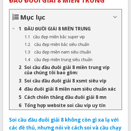
ĐẦU ĐUÔI GIẢI 8 MIỀN TRUNG
Mục lục
ĐẦU ĐUÔI GIẢI 8 MIỀN TRUNG
cầu đẹp miền bắc super vip
cầu đẹp miền bắc siêu chuẩn
cầu đẹp miền nam siêu chuẩn
cầu đẹp miền trung siêu chuẩn
Soi cầu đầu đuôi giải 8 miền trung víp
của chúng tôi bao gồm:
Soi cầu đầu đuôi giải 8 xsmt siêu víp
đầu đuôi giải 8 miền nam siêu chuẩn xác
Cách chiến thắng đầu đuôi giải 8 mn
Tổng hợp website soi cầu víp uy tín
Soi cầu đầu đuôi giải 8 không còn gì xa lạ với
các đề thủ, nhưng nói về cách soi và cầu chạy