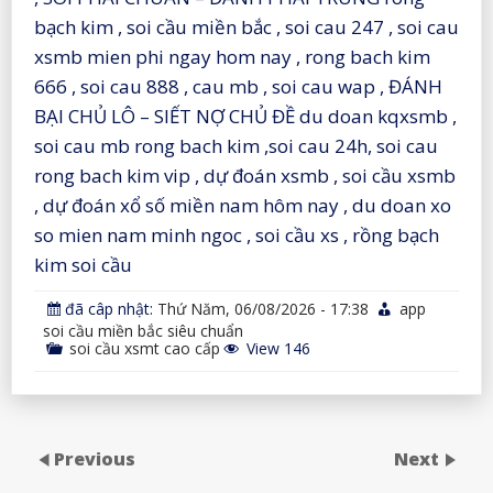
bạch kim , soi cầu miền bắc , soi cau 247 , soi cau
xsmb mien phi ngay hom nay , rong bach kim
666 , soi cau 888 , cau mb , soi cau wap , ĐÁNH
BẠI CHỦ LÔ – SIẾT NỢ CHỦ ĐỀ du doan kqxsmb ,
soi cau mb rong bach kim ,soi cau 24h, soi cau
rong bach kim vip , dự đoán xsmb , soi cầu xsmb
, dự đoán xổ số miền nam hôm nay , du doan xo
so mien nam minh ngoc , soi cầu xs , rồng bạch
kim soi cầu
đã câp nhật:
Thứ Năm, 06/08/2026 - 17:38
app
soi cầu miền bắc siêu chuẩn
soi cầu xsmt cao cấp
View 146
Previous
Next