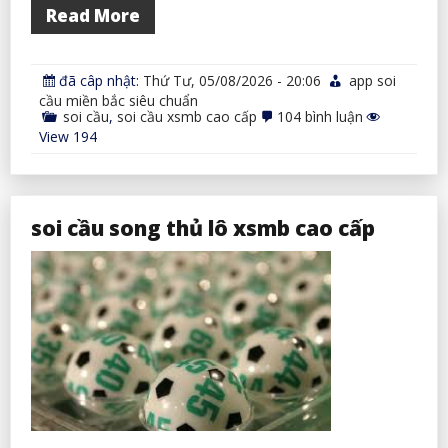
Read More
đã câp nhật:
Thứ Tư, 05/08/2026 - 20:06
app soi
cầu miền bắc siêu chuẩn
ở
soi cầu
,
soi cầu xsmb cao cấp
104 bình luận
soi
View 194
cầu
lô
xiên
3
xsmb
soi cầu song thủ lô xsmb cao cấp
cao
cấp