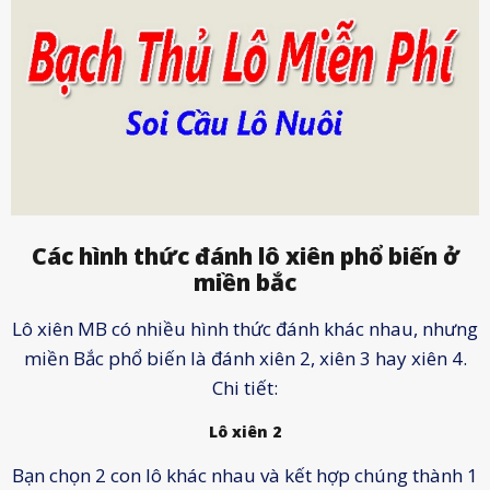
Các hình thức đánh lô xiên phổ biến ở
miền bắc
Lô xiên MB có nhiều hình thức đánh khác nhau, nhưng
miền Bắc phổ biến là đánh xiên 2, xiên 3 hay xiên 4.
Chi tiết:
Lô xiên 2
Bạn chọn 2 con lô khác nhau và kết hợp chúng thành 1