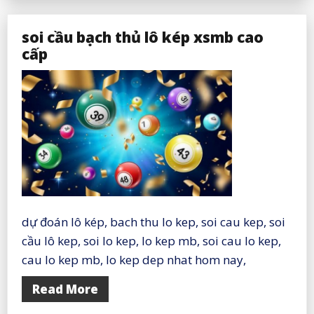
thủ
lô
xsmb
soi cầu bạch thủ lô kép xsmb cao
cao
cấp
cấp
dự đoán lô kép, bach thu lo kep, soi cau kep, soi
cầu lô kep, soi lo kep, lo kep mb, soi cau lo kep,
cau lo kep mb, lo kep dep nhat hom nay,
Read More