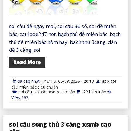
soi cầu đề ngày mai, soi cầu 36 số, soi đề miền
bắc, caulode247 net, bạch thủ đề miền bắc, bạch
thủ đề miền bắc hôm nay, bach thu 3cang, dàn
đề 3 càng, soi
Read More
đã câp nhật:
Thứ Tư, 05/08/2026 - 20:13
app soi
cầu miền bắc siêu chuẩn
ở
soi cầu
,
soi cầu xsmb cao cấp
129 bình luận
soi
View 192
cầu
dàn
đề
4
con
soi cầu song thủ 3 càng xsmb cao
xsmb
cao