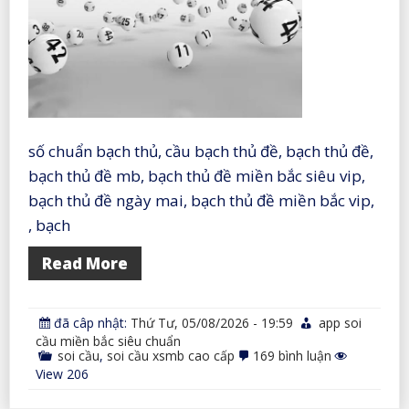
số chuẩn bạch thủ, cầu bạch thủ đề, bạch thủ đề,
bạch thủ đề mb, bạch thủ đề miền bắc siêu vip,
bạch thủ đề ngày mai, bạch thủ đề miền bắc vip,
, bạch
Read More
đã câp nhật:
Thứ Tư, 05/08/2026 - 19:59
app soi
cầu miền bắc siêu chuẩn
ở
soi cầu
,
soi cầu xsmb cao cấp
169 bình luận
soi
View 206
cầu
bạch