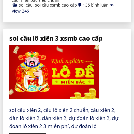
cầu miền bắc siêu chuẩn
ở
soi cầu
,
soi cầu xsmb cao cấp
135 bình luận
soi
View 246
cầu
song
thủ
3
càng
soi cầu lô xiên 3 xsmb cao cấp
xsmb
cao
cấp
soi cầu xiên 2, cầu lô xiên 2 chuẩn, cầu xiên 2,
dàn lô xiên 2, dàn xiên 2, dự đoán lô xiên 2, dự
đoán lô xiên 2 3 miễn phí, dự đoán lô