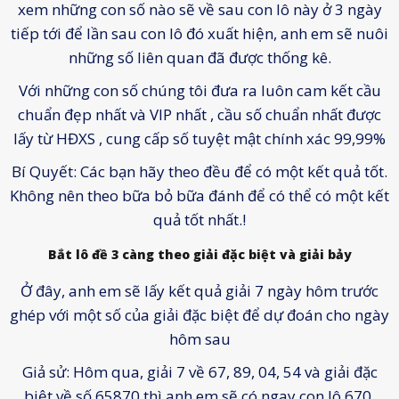
xem những con số nào sẽ về sau con lô này ở 3 ngày
tiếp tới để lần sau con lô đó xuất hiện, anh em sẽ nuôi
những số liên quan đã được thống kê.
Với những con số chúng tôi đưa ra luôn cam kết cầu
chuẩn đẹp nhất và VIP nhất , cầu số chuẩn nhất được
lấy từ HĐXS , cung cấp số tuyệt mật chính xác 99,99%
Bí Quyết: Các bạn hãy theo đều để có một kết quả tốt.
Không nên theo bữa bỏ bữa đánh để có thể có một kết
quả tốt nhất.!
Bắt lô đề 3 càng theo giải đặc biệt và giải bảy
Ở đây, anh em sẽ lấy kết quả giải 7 ngày hôm trước
ghép với một số của giải đặc biệt để dự đoán cho ngày
hôm sau
Giả sử: Hôm qua, giải 7 về 67, 89, 04, 54 và giải đặc
biệt về số 65870 thì anh em sẽ có ngay con lô 670.