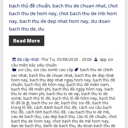
bạch thủ đề chuẩn, bach thu de chuan nhat, chot
bach thu de hom nay, chot bach thu de mb hom
nay, bach thu de dep nhat hom nay, du doan
bach thu de, du
Read More
đã câp nhật:
Thứ Tư, 05/08/2026 - 20:06
app soi
cầu miền bắc siêu chuẩn
soi cầu
,
soi cầu xsmb cao cấp
bach thu de chinh
xac nhat
,
bach thu de chuan nhat
,
bach thu de dep nhat
hom nay
,
bach thu dep nhat ngay hom nay
,
bạch thủ đề
chuẩn
,
bạch thủ đề hôm nay
,
bạch thủ đề miền nam
,
bạch thủ đề miễn phí
,
bạch thủ đề ngày hôm nay
,
bach
thu lo de mien phi
,
bach thu lo de vip
,
bach thu lo de
xsmb
,
bạch thủ lô đề
,
bạch thủ lô đề hôm nay
,
bạch thủ
lô đề là gì
,
bach thu so de
,
bạch thủ soi đề
,
bạch thủ
trong lô đề
,
cách đánh bạch thủ đề
,
cách soi cầu bạch
thủ đề
,
cách tính bạch thủ đề
,
cau bach thu lo de mb
,
cau de bach thu
,
cau dep bach thu
,
cầu lô đề chuẩn
,
chot
bach thu de hom nay
,
chot bach thu de mb hom nay
,
dan de bach thu
,
danh de bach thu
,
du doan bach thu de