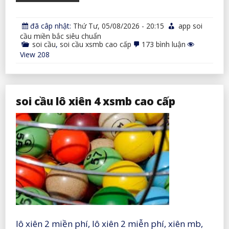
đã câp nhật:
Thứ Tư, 05/08/2026 - 20:15
app soi
cầu miền bắc siêu chuẩn
ở
soi cầu
,
soi cầu xsmb cao cấp
173 bình luận
soi
View 208
cầu
lô
xiên
2
xsmb
soi cầu lô xiên 4 xsmb cao cấp
cao
cấp
lô xiên 2 miền phí, lô xiên 2 miễn phí, xiên mb,