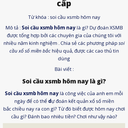
cấp
Từ khóa : soi cầu xsmb hôm nay
Mô tả :
Soi cầu xsmb hôm nay
là gì? Dự đoán XSMB
được tổng hợp bởi các chuyên gia của chúng tôi với
nhiều năm kinh nghiệm . Chia sẻ các phương pháp
soi
cầu xổ số miền bắc
hiệu quả, được các cao thủ tin
dùng
Bài viết :
Soi cầu xsmb hôm nay là gì?
Soi cầu xsmb hôm nay
là công việc của anh em mỗi
ngày để có thể
d
ự đoán kết quản xổ số miền
bắc chiều nay ra con gì? Từ đó biết được hôm nay chơi
cầu gì? Đánh bao nhiêu tiền? Chơi như vậy nào?