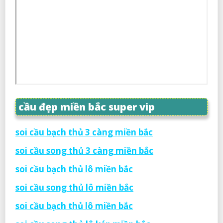
cầu đẹp miền bắc super vip
soi cầu bạch thủ 3 càng miền bắc
soi cầu song thủ 3 càng miền bắc
soi cầu bạch thủ lô miền bắc
soi cầu song thủ lô miền bắc
soi cầu bạch thủ lô miền bắc