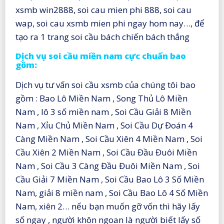
xsmb win2888, soi cau mien phi 888, soi cau
wap, soi cau xsmb mien phi ngay hom nay…, để
tạo ra 1 trang soi cầu bách chiến bách thắng
Dịch vụ soi cầu miền nam cực chuẩn bao
gồm:
Dịch vụ tư vấn soi cầu xsmb của chúng tôi bao
gồm : Bao Lô Miền Nam , Song Thủ Lô Miền
Nam , lô 3 số miền nam , Soi Cầu Giải 8 Miền
Nam , Xỉu Chủ Miền Nam , Soi Cầu Dự Đoán 4
Càng Miền Nam , Soi Cầu Xiên 4 Miền Nam , Soi
Cầu Xiên 2 Miền Nam , Soi Cầu Đầu Đuôi Miền
Nam , Soi Cầu 3 Càng Đầu Đuôi Miền Nam , Soi
Cầu Giải 7 Miền Nam , Soi Cầu Bao Lô 3 Số Miền
Nam, giải 8 miền nam , Soi Cầu Bao Lô 4 Số Miền
Nam, xiên 2… nếu bạn muốn gỡ vốn thì hãy lấy
số ngay , người khôn ngoan là người biết lấy số