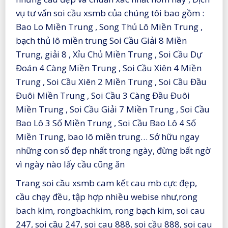
vụ tư vấn soi cầu xsmb của chúng tôi bao gồm :
Bao Lo Miền Trung , Song Thủ Lô Miền Trung ,
bạch thủ lô miền trung Soi Cầu Giải 8 Miền
Trung, giải 8 , Xỉu Chủ Miền Trung , Soi Cầu Dự
Đoán 4 Càng Miền Trung , Soi Cầu Xiên 4 Miền
Trung , Soi Cầu Xiên 2 Miền Trung , Soi Cầu Đầu
Đuôi Miền Trung , Soi Cầu 3 Càng Đầu Đuôi
Miền Trung , Soi Cầu Giải 7 Miền Trung , Soi Cầu
Bao Lô 3 Số Miền Trung , Soi Cầu Bao Lô 4 Số
Miền Trung, bao lô miền trung… Sở hữu ngay
những con số đẹp nhất trong ngày, đừng bất ngờ
vì ngày nào lấy cầu cũng ăn
Trang soi cầu xsmb cam kết cau mb cực đẹp,
cầu chạy đều, tập hợp nhiều webise như,rong
bach kim, rongbachkim, rong bạch kim, soi cau
247, soi cầu 247, soi cau 888, soi cầu 888, soi cau