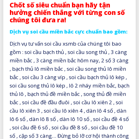
Chốt số siêu chuẩn bạn hãy tận
hưởng chiến thắng với từng con số
chúng tôi đưa ra!
Dịch vụ soi cầu miền bắc cực chuẩn bao gồm:
Dịch vụ tư vấn soi cầu xsmb của chúng tôi bao
gồm : soi cầu bạch thủ , soi cầu song thủ , 3 càng
miền bắc , 3 càng miền bắc hôm nay, 2 số 3 càng
, bạch thủ lô miền bắc , soi cầu song thủ lô miền
bắc , soi cầu 3 càng víp , soi cầu bạch thủ lô kép ,
soi cầu song thủ lô kép , lô 2 nháy miền bắc, bạch
thủ lô , bạch thủ đề miền bắc , song thủ đề miền
bắc , soi cầu đề đầu đuôi , soi cầu lô xiên 2 , soi
cầu lô xiên 3 , soi cầu lô xiên 4 , dàn lô 4 số , dàn
lô 6 số , dàn lô 8 số , dàn lô 10 số , soi cầu đề 4 số
, soi cầu đề 6 số , soi cầu đề 8 số , soi cầu đề 10
số , cặp số 3 càng… Đừng bỏ lỡ cơ hội thành công