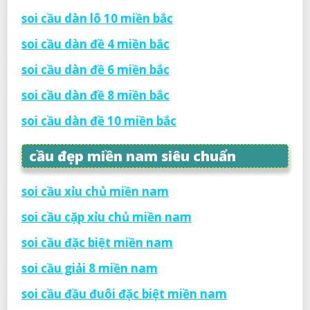
soi cầu dàn lô 10 miền bắc
soi cầu dàn đề 4 miền bắc
soi cầu dàn đề 6 miền bắc
soi cầu dàn đề 8 miền bắc
soi cầu dàn đề 10 miền bắc
cầu đẹp miền nam siêu chuẩn
soi cầu xỉu chủ miền nam
soi cầu cặp xỉu chủ miền nam
soi cầu đặc biệt miền nam
soi cầu giải 8 miền nam
soi cầu đầu đuôi đặc biệt miền nam