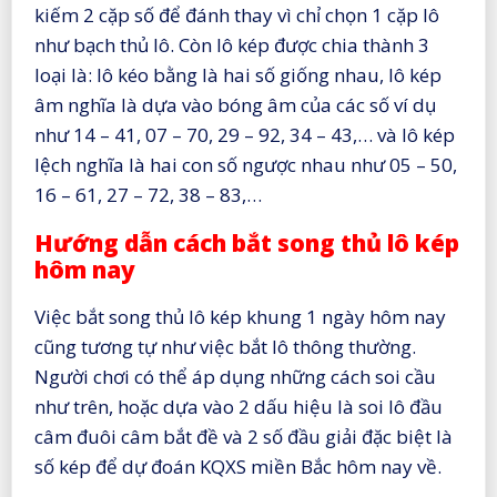
kiếm 2 cặp số để đánh thay vì chỉ chọn 1 cặp lô
như bạch thủ lô. Còn lô kép được chia thành 3
loại là: lô kéo bằng là hai số giống nhau, lô kép
âm nghĩa là dựa vào bóng âm của các số ví dụ
như 14 – 41, 07 – 70, 29 – 92, 34 – 43,… và lô kép
lệch nghĩa là hai con số ngược nhau như 05 – 50,
16 – 61, 27 – 72, 38 – 83,…
Hướng dẫn cách bắt
song thủ lô kép
hôm nay
Việc bắt song thủ lô kép khung 1 ngày hôm nay
cũng tương tự như việc bắt lô thông thường.
Người chơi có thể áp dụng những cách soi cầu
như trên, hoặc dựa vào 2 dấu hiệu là soi lô đầu
câm đuôi câm bắt đề và 2 số đầu giải đặc biệt là
số kép để dự đoán KQXS miền Bắc hôm nay về.