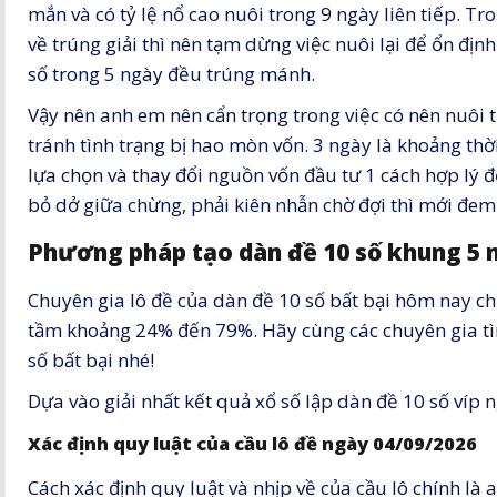
mắn và có tỷ lệ nổ cao nuôi trong 9 ngày liên tiếp. T
về trúng giải thì nên tạm dừng việc nuôi lại để ổn định
số trong 5 ngày đều trúng mánh.
Vậy nên anh em nên cẩn trọng trong việc có nên nuôi 
tránh tình trạng bị hao mòn vốn. 3 ngày là khoảng thờ
lựa chọn và thay đổi nguồn vốn đầu tư 1 cách hợp lý đ
bỏ dở giữa chừng, phải kiên nhẫn chờ đợi thì mới đem 
Phương pháp tạo dàn đề 10 số khung 5 
Chuyên gia lô đề của dàn đề 10 số bất bại hôm nay chi
tầm khoảng 24% đến 79%. Hãy cùng các chuyên gia tì
số bất bại nhé!
Dựa vào giải nhất kết quả xổ số lập dàn đề 10 số víp
Xác định quy luật của cầu lô đề ngày 04/09/2026
Cách xác định quy luật và nhịp về của cầu lô chính là