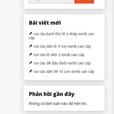
Bài viết mới
soi cầu bạch thủ lô 2 nháy xsmb cao
cấp
soi cầu dàn lô 4 con xsmb cao cấp
soi cầu lô xiên 2 xsmb cao cấp
soi cầu đề đầu đuôi xsmb cao cấp
soi cầu dàn đề 10 con xsmb cao cấp
Phản hồi gần đây
Không có bình luận nào để hiển thị.