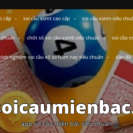
o cấp
soi cầu xsmt cao cấp
soi cầu xsmn siêu chu
u chuẩn
chốt số soi cầu xsmb siêu chuẩn
soi cầu 
kinh nghiệm soi cầu xổ số hôm nay siêu chuẩn
dàn đề 
soicaumienbac
app soi cầu miền bắc siêu chuẩn