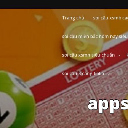
Skip
to
content
Trang chủ
soi cầu xsmb ca
soi cầu miền bắc hôm nay siê
soi cầu xsmn siêu chuẩn
soi cầu 3 càng 6666
app