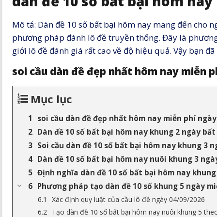
dàn đề 10 số bất bại hôm nay
Mô tả: Dàn đề 10 số bất bại hôm nay mang đến cho ng
phương pháp đánh lô đề truyền thống. Đây là phương
giới lô đề đánh giá rất cao về độ hiệu quả. Vậy bạn đã
soi cầu dàn đề đẹp nhất hôm nay miễn p
Mục lục
soi cầu dàn đề đẹp nhất hôm nay miễn phí ngày
Dàn đề 10 số bất bại hôm nay khung 2 ngày bất
Soi cầu dàn đề 10 số bất bại hôm nay khung 3 n
Dàn đề 10 số bất bại hôm nay nuôi khung 3 ngà
Định nghĩa dàn đề 10 số bất bại hôm nay khung
Phương pháp tạo dàn đề 10 số khung 5 ngày mi
Xác định quy luật của cầu lô đề ngày 04/09/2026
Tạo dàn đề 10 số bất bại hôm nay nuôi khung 5 the