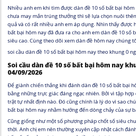
Nhiều anh em khi tìm được dàn đề 10 số bất bại hôm
chưa may mắn trúng thưởng thì sẽ lựa chọn nuôi thê
quả và có rất nhiều anh em áp dụng. Nhìn thấy được h
bất bại hôm nay đã đưa ra cho anh em dàn đề 10 số b
siêu cao. Cùng theo dõi xem dàn đề hôm nay chúng tô
soi cầu dàn đề 10 số bất bại hôm nay theo khung 0 
Soi cầu dàn đề 10 số bất bại hôm nay kh
04/09/2026
Để giành chiến thắng khi đánh dàn đề 10 số bất bại 
bằng những trực giác đáng ngạc nhiên. Bởi vì tập hợp
trật tự nhất định nào. Đó cũng chính là lý do vì sao ch
bất bại hôm nay nhằm hướng đến dòng chảy của sự bấ
Cũng giống như một số phương pháp chốt số siêu chuẩn
thời. Anh chị em nên thường xuyên cập nhật cách đán