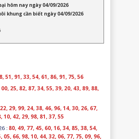
 bại hôm nay ngày 04/09/2026
uôi khung cần biết ngày 04/09/2026
6
8, 51, 91, 33, 54, 61, 86, 91, 75, 56
 00, 25, 82, 87, 34, 55, 39, 20, 43, 89, 88,
 22, 29, 99, 24, 38, 46, 96, 14, 30, 26, 67,
8, 10, 42, 29, 98, 81, 37, 55
26 :
80, 49, 77, 45, 60, 16, 34, 85, 38, 54,
, 05, 66, 98, 10, 44, 32, 06, 77, 75, 09, 96,