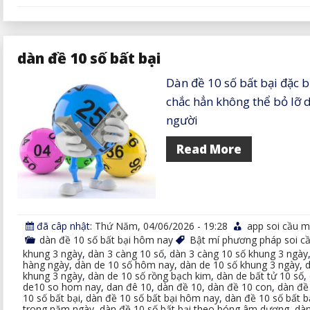
dàn đề 10 số bất bại
Dàn đề 10 số bất bại đặc b
chắc hẳn không thể bỏ lỡ d
người
Read More
đã câp nhật:
Thứ Năm, 04/06/2026 - 19:28
app soi cầu m
dàn đề 10 số bất bại hôm nay
Bật mí phương pháp soi cầ
khung 3 ngày
,
dàn 3 càng 10 số
,
dàn 3 càng 10 số khung 3 ngày
hàng ngày
,
dàn de 10 số hôm nay
,
dàn de 10 số khung 3 ngày
,
khung 3 ngày
,
dàn de 10 số rồng bạch kim
,
dàn de bất tử 10 số
,
de10 so hom nay
,
dan đê 10
,
dàn đề 10
,
dàn đề 10 con
,
dàn đề
10 số bất bại
,
dàn đề 10 số bất bại hôm nay
,
dàn đề 10 số bất b
trong năm ngày
,
dàn đề 10 số bất bại theo bóng âm dương
,
dàn