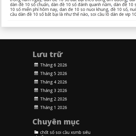
dàn đề 10 số chuẩn
,
dàn đề 10 số đánh quanh năm
,
dàn đề 10 
10 số miễn phí hôm nay
,
dan đe 10 so nuoi khung
,
đề 10 số
,
nu
cầu dàn đề 10 số bất bại là như thế nào
,
soi cầu lô dàn de vip 1
Lưu trữ
Tháng 6 2026
Tháng 5 2026
Tháng 4 2026
Tháng 3 2026
Tháng 2 2026
Tháng 1 2026
Chuyên mục
chốt số soi cầu xsmb siêu