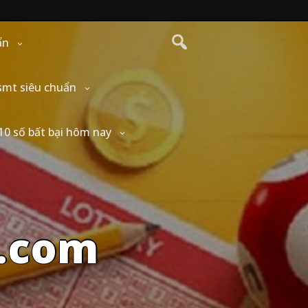
ẩn
xsmt siêu chuẩn
10 số bất bại hôm nay
.com