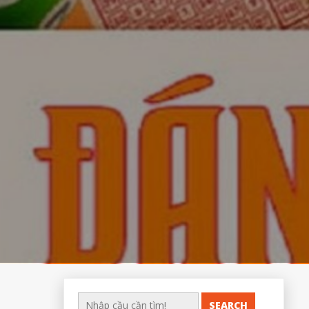
SEARCH