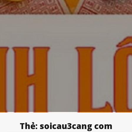
Thẻ:
soicau3cang com