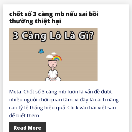
chốt số 3 càng mb nếu sai bồi
thường thiệt hại
Meta: Chốt số 3 càng mb luôn là vấn đề được
nhiều người chơi quan tâm, vì đây là cách nâng
cao tỷ lệ thắng hiệu quả. Click vào bài viết sau
để biết thêm
Read More