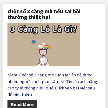
chốt số 3 càng mb nếu sai bồi
thường thiệt hại
Meta: Chốt số 3 càng mb luôn là vấn đề được
nhiều người chơi quan tâm, vì đây là cách nâng
cao tỷ lệ thắng hiệu quả. Click vào bài viết sau
để biết thêm
Read More