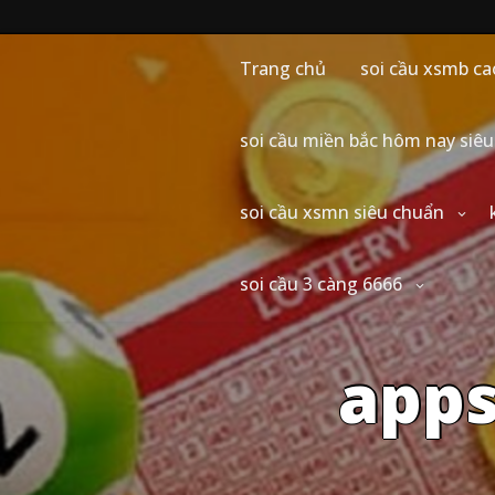
Skip
to
content
Trang chủ
soi cầu xsmb ca
soi cầu miền bắc hôm nay siê
soi cầu xsmn siêu chuẩn
soi cầu 3 càng 6666
app