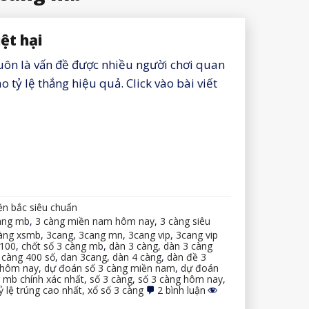
ệt hại
uôn là vấn đề được nhiều người chơi quan
o tỷ lệ thắng hiệu quả. Click vào bài viết
ền bắc siêu chuẩn
àng mb
,
3 càng miền nam hôm nay
,
3 càng siêu
àng xsmb
,
3cang
,
3cang mn
,
3cang vip
,
3cang vip
c100
,
chốt số 3 càng mb
,
dàn 3 càng
,
dàn 3 càng
 càng 400 số
,
dan 3cang
,
dàn 4 càng
,
dàn đề 3
 hôm nay
,
dự đoán số 3 càng miền nam
,
dự đoán
 mb chính xác nhất
,
số 3 càng
,
số 3 càng hôm nay
,
ở
 lệ trúng cao nhất
,
xổ số 3 càng
2 bình luận
chốt