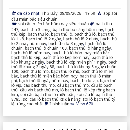
đã câp nhật:
Thứ Bảy, 08/08/2026 - 19:59
app soi
cầu miền bắc siêu chuẩn
soi cầu miền bắc hôm nay siêu chuẩn
bach thu
247
,
bach thu 3 cang
,
bạch thủ ba càng hôm nay
,
bạch
thủ kép
,
bach thu lo
,
bạch thủ lô
,
bach thủ lô
,
bạch thủ
lô 1 số
,
bạch thủ lô 2 ngày
,
bạch thủ lô 2 nháy
,
bạch thủ
lô 2 nháy hôm nay
,
bach thu lo 3 ngay
,
bạch thủ lô
chuẩn
,
bạch thủ lô chuẩn 100
,
bạch thủ lô hàng ngày
,
bạch thủ lô hôm nay
,
bạch thủ lô hôm nay miền bắc
,
bạch thủ lô kép
,
bạch thủ lô kép hôm nay
,
bạch thủ lô
kép khung 2 ngày
,
bạch thủ lô kép miễn phí 1 ngày
,
bạch
thủ lô khung 2 ngày 88
,
bạch thủ lô khung 3 ngày chuẩn
100
,
bach thu lo mb
,
bạch thu lo mb
,
bạch thủ lô miền
bắc
,
bạch thủ lô miền bắc hôm nay
,
bạch thủ lô miễn
phí
,
bạch thủ lô ngày hôm nay
,
bach thu lo vip
,
bạch thủ
lô vip
,
cau bach thu mb
,
câu bạch thủ mb
,
cầu lô bạch
thủ
,
cầu vip bạch thủ mb
,
lô bạch thủ
,
lô kép rồng bạch
kim
,
soi cầu bạch thủ lô miền bắc
,
soi cầu lô bạch thủ
8785
,
soi cầu lô bạch thủ xs đà nẵng
,
soi lô bạch thủ tỷ
ở
lệ trúng cao nhất
2 bình luận
View 670
soi
lô
bạch
thủ
tỷ