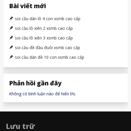
Bài viết mới
soi cầu dàn lô 4 con xsmb cao cấp
soi cầu lô xiên 2 xsmb cao cấp
soi cầu lô xiên 3 xsmb cao cấp
soi cầu đề đầu đuôi xsmb cao cấp
soi cầu dàn đề 10 con xsmb cao cấp
Phản hồi gần đây
Không có bình luận nào để hiển thị.
Lưu trữ