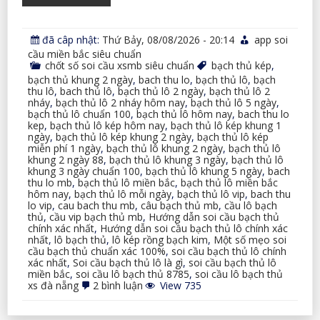
đã câp nhật:
Thứ Bảy, 08/08/2026 - 20:14
app soi
cầu miền bắc siêu chuẩn
chốt số soi cầu xsmb siêu chuẩn
bạch thủ kép
,
bạch thủ khung 2 ngày
,
bach thu lo
,
bạch thủ lô
,
bạch
thu lô
,
bach thủ lô
,
bạch thủ lô 2 ngày
,
bạch thủ lô 2
nháy
,
bạch thủ lô 2 nháy hôm nay
,
bạch thủ lô 5 ngày
,
bạch thủ lô chuẩn 100
,
bạch thủ lô hôm nay
,
bach thu lo
kep
,
bạch thủ lô kép hôm nay
,
bạch thủ lô kép khung 1
ngày
,
bạch thủ lô kép khung 2 ngày
,
bạch thủ lô kép
miễn phí 1 ngày
,
bạch thủ lô khung 2 ngày
,
bạch thủ lô
khung 2 ngày 88
,
bạch thủ lô khung 3 ngày
,
bạch thủ lô
khung 3 ngày chuẩn 100
,
bạch thủ lô khung 5 ngày
,
bach
thu lo mb
,
bạch thủ lô miền bắc
,
bạch thủ lô miền bắc
hôm nay
,
bạch thủ lô mỗi ngày
,
bạch thủ lô vip
,
bach thu
lo vip
,
cau bach thu mb
,
câu bạch thủ mb
,
cầu lô bạch
thủ
,
cầu vip bạch thủ mb
,
Hướng dẫn soi cầu bạch thủ
chính xác nhất
,
Hướng dẫn soi cầu bạch thủ lô chính xác
nhất
,
lô bạch thủ
,
lô kép rồng bạch kim
,
Một số mẹo soi
cầu bạch thủ chuẩn xác 100%
,
soi cầu bạch thủ lô chính
xác nhất
,
Soi cầu bạch thủ lô là gì
,
soi cầu bạch thủ lô
miền bắc
,
soi cầu lô bạch thủ 8785
,
soi cầu lô bạch thủ
ở
xs đà nẵng
2 bình luận
View 735
soi
cầu
bạch