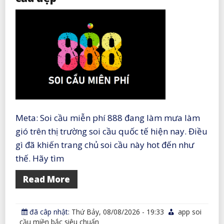
tháng
liền
Meta: Soi cầu miễn phí 888 đang làm mưa làm
gió trên thị trường soi cầu quốc tế hiện nay. Điều
gì đã khiến trang chủ soi cầu này hot đến như
thế. Hãy tìm
Read More
đã câp nhật:
Thứ Bảy, 08/08/2026 - 19:33
app soi
cầu miền bắc siêu chuẩn