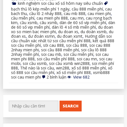
kinh nghiệm soi cầu xổ số hôm nay siêu chuẩn
bạch thủ lô kép miễn phí 1 ngày
,
cầu 888 miễn phí
,
cau
bach thu
,
cầu lô 2 nháy 888
,
cau mb 888
,
cau mien phi
,
cầu miễn phí
,
cau mien phi 888
,
cau mn
,
cau rong bạch
kim
,
cầu xsmb
,
câu xsmb
,
dàn de 60 số víp miễn phí
,
dàn
de 60 số vip miễn phí
,
dàn lô 4 số mb miễn phí
,
du doan
xo so mien bac mien phi
,
du doan xs
,
du doán xsmb
,
du
đoan xs
,
dư đoán xsmn
,
du đoan xsmt
,
Hướng dẫn soi
cầu chuẩn xác nhất từ soi cầu miễn phí 888
,
kết quả 888
soi cầu miễn phí
,
s0i cau 888
,
soi cầu 888
,
soi cau 888
2nhay mien phi
,
soi cầu 888 miễn phí
,
soi cầu lô 888
2nhay miễn phí
,
soi cau mb
,
soi cầu miễn phí
,
soi cau
mien phi 888
,
soi cầu miễn phí 888
,
soi cau mn
,
soi cau
mobi
,
soi cầu xsmb
,
soi cầu xsmb win2888
,
soi miễn phí
888
,
Thế nào là soi cầu
,
win288
,
xổ số 888 miễn phí
,
xổ
số 888 soi cầu miễn phí
,
xổ số miễn phí 888
,
xsmb888
ở
soi cau mien phi
2 bình luận
View 682
soi
cầu
miễn
phí
888
nhanh
SEARCH
tay
nhận
cầu
đẹp