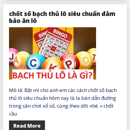
thủ
lô
chốt số bạch thủ lô siêu chuẩn đảm
chính
xác
bảo ăn lô
nhất
tỷ
lệ
ăn
cao
Mô tả: Bật mí cho anh em các cách chốt số bạch
thủ lô siêu chuẩn hôm nay là la bàn dẫn đường
trong sân chơi xổ số, cùng theo dõi nhé. » chốt
cầu
Read More