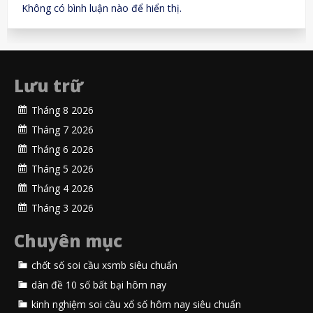
Không có bình luận nào để hiển thị.
Lưu trữ
Tháng 8 2026
Tháng 7 2026
Tháng 6 2026
Tháng 5 2026
Tháng 4 2026
Tháng 3 2026
Chuyên mục
chốt số soi cầu xsmb siêu chuẩn
dàn đề 10 số bất bại hôm nay
kinh nghiệm soi cầu xổ số hôm nay siêu chuẩn