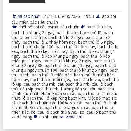
đã câp nhật:
Thứ Tư, 05/08/2026 - 19:53
app soi
cầu miền bắc siêu chuẩn
chốt số soi cầu xsmb siêu chuẩn
bạch thủ kép
,
bạch thủ khung 2 ngày
,
bach thu lo
,
bạch thủ lô
,
bạch
thu lô
,
bach thủ lô
,
bạch thủ lô 2 ngày
,
bạch thủ lô 2
nháy
,
bạch thủ lô 2 nháy hôm nay
,
bạch thủ lô 5 ngày
,
bạch thủ lô chuẩn 100
,
bạch thủ lô hôm nay
,
bach thu lo
kep
,
bạch thủ lô kép hôm nay
,
bạch thủ lô kép khung 1
ngày
,
bạch thủ lô kép khung 2 ngày
,
bạch thủ lô kép
miễn phí 1 ngày
,
bạch thủ lô khung 2 ngày
,
bạch thủ lô
khung 2 ngày 88
,
bạch thủ lô khung 3 ngày
,
bạch thủ lô
khung 3 ngày chuẩn 100
,
bạch thủ lô khung 5 ngày
,
bach
thu lo mb
,
bạch thủ lô miền bắc
,
bạch thủ lô miền bắc
hôm nay
,
bạch thủ lô mỗi ngày
,
bach thu lo vip
,
bạch thủ
lô vip
,
cau bach thu mb
,
câu bạch thủ mb
,
cầu lô bạch
thủ
,
cầu vip bạch thủ mb
,
Hướng dẫn soi cầu bạch thủ
chính xác nhất
,
Hướng dẫn soi cầu bạch thủ lô chính xác
nhất
,
lô bạch thủ
,
lô kép rồng bạch kim
,
Một số mẹo soi
cầu bạch thủ chuẩn xác 100%
,
soi cầu bạch thủ lô chính
xác nhất
,
Soi cầu bạch thủ lô là gì
,
soi cầu bạch thủ lô
miền bắc
,
soi cầu lô bạch thủ 8785
,
soi cầu lô bạch thủ
ở
xs đà nẵng
2 bình luận
View 730
soi
cầu
bạch