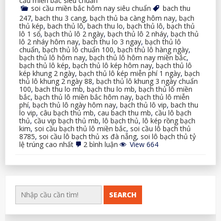
cầu miền bắc siêu chuẩn
soi cầu miền bắc hôm nay siêu chuẩn
bach thu
247
,
bach thu 3 cang
,
bạch thủ ba càng hôm nay
,
bạch
thủ kép
,
bach thủ lô
,
bach thu lo
,
bạch thủ lô
,
bạch thủ
lô 1 số
,
bạch thủ lô 2 ngày
,
bạch thủ lô 2 nháy
,
bạch thủ
lô 2 nháy hôm nay
,
bach thu lo 3 ngay
,
bạch thủ lô
chuẩn
,
bạch thủ lô chuẩn 100
,
bạch thủ lô hàng ngày
,
bạch thủ lô hôm nay
,
bạch thủ lô hôm nay miền bắc
,
bạch thủ lô kép
,
bạch thủ lô kép hôm nay
,
bạch thủ lô
kép khung 2 ngày
,
bạch thủ lô kép miễn phí 1 ngày
,
bạch
thủ lô khung 2 ngày 88
,
bạch thủ lô khung 3 ngày chuẩn
100
,
bach thu lo mb
,
bạch thu lo mb
,
bạch thủ lô miền
bắc
,
bạch thủ lô miền bắc hôm nay
,
bạch thủ lô miễn
phí
,
bạch thủ lô ngày hôm nay
,
bạch thủ lô vip
,
bach thu
lo vip
,
câu bạch thủ mb
,
cau bach thu mb
,
cầu lô bạch
thủ
,
cầu vip bạch thủ mb
,
lô bạch thủ
,
lô kép rồng bạch
kim
,
soi cầu bạch thủ lô miền bắc
,
soi cầu lô bạch thủ
8785
,
soi cầu lô bạch thủ xs đà nẵng
,
soi lô bạch thủ tỷ
ở
lệ trúng cao nhất
2 bình luận
View 664
soi
lô
bạch
thủ
tỷ
lệ
SEARCH
trúng
cao
nhất