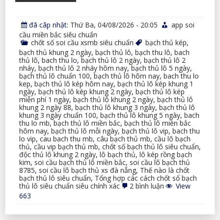
đã câp nhật:
Thứ Ba, 04/08/2026 - 20:05
app soi
cầu miền bắc siêu chuẩn
chốt số soi cầu xsmb siêu chuẩn
bạch thủ kép
,
bạch thủ khung 2 ngày
,
bạch thủ lô
,
bạch thu lô
,
bach
thủ lô
,
bach thu lo
,
bạch thủ lô 2 ngày
,
bạch thủ lô 2
nháy
,
bạch thủ lô 2 nháy hôm nay
,
bạch thủ lô 5 ngày
,
bạch thủ lô chuẩn 100
,
bạch thủ lô hôm nay
,
bach thu lo
kep
,
bạch thủ lô kép hôm nay
,
bạch thủ lô kép khung 1
ngày
,
bạch thủ lô kép khung 2 ngày
,
bạch thủ lô kép
miễn phí 1 ngày
,
bạch thủ lô khung 2 ngày
,
bạch thủ lô
khung 2 ngày 88
,
bạch thủ lô khung 3 ngày
,
bạch thủ lô
khung 3 ngày chuẩn 100
,
bạch thủ lô khung 5 ngày
,
bach
thu lo mb
,
bạch thủ lô miền bắc
,
bạch thủ lô miền bắc
hôm nay
,
bạch thủ lô mỗi ngày
,
bạch thủ lô vip
,
bach thu
lo vip
,
cau bach thu mb
,
câu bạch thủ mb
,
cầu lô bạch
thủ
,
cầu vip bạch thủ mb
,
chốt số bạch thủ lô siêu chuẩn
,
độc thủ lô khung 2 ngày
,
lô bạch thủ
,
lô kép rồng bạch
kim
,
soi cầu bạch thủ lô miền bắc
,
soi cầu lô bạch thủ
8785
,
soi cầu lô bạch thủ xs đà nẵng
,
Thế nào là chốt
bạch thủ lô siêu chuẩn
,
Tổng hợp các cách chốt số bạch
ở
thủ lô siêu chuẩn siêu chính xác
2 bình luận
View
chốt
663
số
bạch
thủ