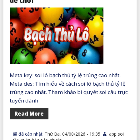
dễ chơi
1
tháng
liền
Meta key: soi lô bạch thủ tỷ lệ trúng cao nhất.
Meta des: Tìm hiểu về cách soi lô bạch thủ tỷ lệ
trúng cao nhất. Tham khảo bí quyết soi cầu trực
tuyến dành
Read More
đã câp nhật:
Thứ Ba, 04/08/2026 - 19:35
app soi