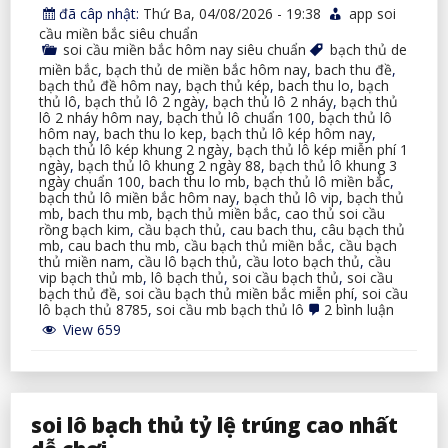
đã câp nhật:
Thứ Ba, 04/08/2026 - 19:38
app soi
cầu miền bắc siêu chuẩn
soi cầu miền bắc hôm nay siêu chuẩn
bạch thủ de
miền bắc
,
bạch thủ de miền bắc hôm nay
,
bach thu đề
,
bạch thủ đề hôm nay
,
bạch thủ kép
,
bach thu lo
,
bạch
thủ lô
,
bạch thủ lô 2 ngày
,
bạch thủ lô 2 nháy
,
bạch thủ
lô 2 nháy hôm nay
,
bạch thủ lô chuẩn 100
,
bạch thủ lô
hôm nay
,
bach thu lo kep
,
bạch thủ lô kép hôm nay
,
bạch thủ lô kép khung 2 ngày
,
bạch thủ lô kép miễn phí 1
ngày
,
bạch thủ lô khung 2 ngày 88
,
bạch thủ lô khung 3
ngày chuẩn 100
,
bach thu lo mb
,
bạch thủ lô miền bắc
,
bạch thủ lô miền bắc hôm nay
,
bạch thủ lô vip
,
bạch thủ
mb
,
bach thu mb
,
bạch thủ miền bắc
,
cao thủ soi cầu
rồng bạch kim
,
cầu bạch thủ
,
cau bach thu
,
câu bạch thủ
mb
,
cau bach thu mb
,
cầu bạch thủ miền bắc
,
cầu bạch
thủ miền nam
,
cầu lô bạch thủ
,
cầu loto bạch thủ
,
cầu
vip bạch thủ mb
,
lô bạch thủ
,
soi cầu bạch thủ
,
soi cầu
bạch thủ đề
,
soi cầu bạch thủ miền bắc miễn phí
,
soi cầu
ở
lô bạch thủ 8785
,
soi cầu mb bạch thủ lô
2 bình luận
soi
View 659
cầu
mb
bạch
thủ
lô
soi lô bạch thủ tỷ lệ trúng cao nhất
trúng
thông