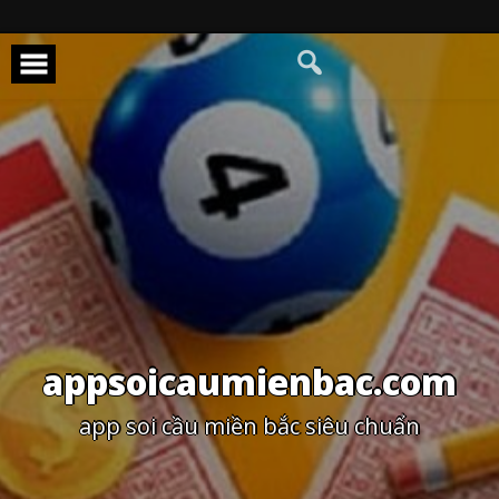
Skip
to
content
appsoicaumienbac.com
app soi cầu miền bắc siêu chuẩn