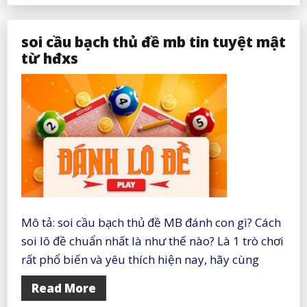
bạch
thủ
lô
soi cầu bạch thủ đề mb tin tuyệt mật
trúng
thông
từ hđxs
1
tháng
liền
Mô tả: soi cầu bạch thủ đề MB đánh con gì? Cách
soi lô đề chuẩn nhất là như thế nào? Là 1 trò chơi
rất phổ biến và yêu thích hiện nay, hãy cùng
Read More