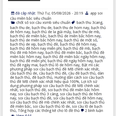
đã câp nhật:
Thứ Tư, 05/08/2026 - 20:19
app soi
cầu miền bắc siêu chuẩn
chốt số soi cầu xsmb siêu chuẩn
bach thu 3cang
,
bach thu de
,
bạch thu de
,
bach thu de hom nay
,
bạch thủ
de hôm nay
,
bạch thủ de la giải mấy
,
bach thu de mb
,
bạch thủ de miền bắc
,
bach thủ de miền bắc hôm nay
,
bạch thủ de miền bắc hôm nay
,
bạch thủ de một số
,
bạch thủ de vip
,
bạch thủ đề
,
bạch thủ đề hôm nay
,
bạch thủ đề hôm nay miễn phí
,
bạch thủ đề mb
,
bạch
thủ đề mb hôm nay
,
bạch thủ đề miền bắc
,
bạch thủ đề
miền bắc hôm nay
,
bạch thủ đề miền bắc ngày hôm nay
,
bạch thủ đề miễn phí
,
bạch thủ đề ngày hôm nay
,
bạch
thủ đề ngày mai
,
bạch thủ lô de hôm nay
,
Bật mí các
phương pháp soi cầu bạch thủ đề MB chính xác nhất
,
cầu bạch thủ de
,
cầu bạch thủ đề
,
cầu đề bạch thủ
,
dàn
de bạch thủ
,
đề bạch thủ
,
Hướng dẫn cách soi cầu bạch
thủ đề MB chính xác nhất hiệu quả 100%
,
Lợi ích sử
dụng phương pháp soi cầu bạch thủ đề MB chính xác
nhất
,
soi bạch thủ đề
,
soi bạch thủ đề miền bắc hôm
nay
,
soi cầu bạch thủ 3 càng
,
soi cầu bạch thủ de hôm
nay
,
soi cầu bạch thủ đề
,
soi cầu bạch thủ đề hôm nay
,
soi cầu bạch thủ đề mb chính xác nhất
,
soi cầu bạch thủ
đề miền bắc
,
soi cầu bạch thủ lô de
,
soi cầu lô de bạch
ở
thủ
,
Tổng hợp các thống kê cho lô đề thủ
2 bình luận
soi
View 644