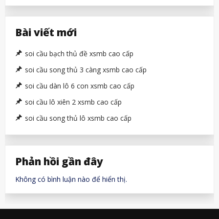
từ
hđxs
Bài viết mới
soi cầu bạch thủ đề xsmb cao cấp
soi cầu song thủ 3 càng xsmb cao cấp
soi cầu dàn lô 6 con xsmb cao cấp
soi cầu lô xiên 2 xsmb cao cấp
soi cầu song thủ lô xsmb cao cấp
Phản hồi gần đây
Không có bình luận nào để hiển thị.