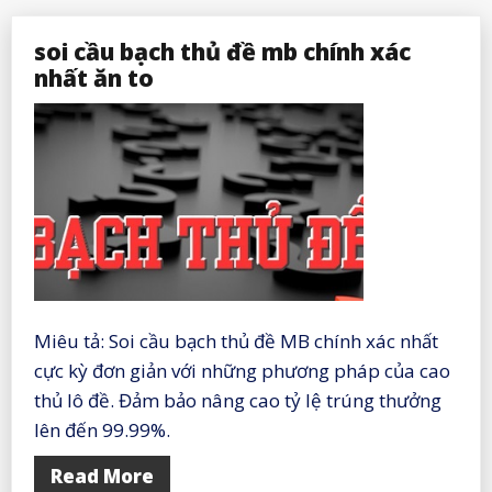
soi cầu bạch thủ đề mb chính xác
nhất ăn to
Miêu tả: Soi cầu bạch thủ đề MB chính xác nhất
cực kỳ đơn giản với những phương pháp của cao
thủ lô đề. Đảm bảo nâng cao tỷ lệ trúng thưởng
lên đến 99.99%.
Read More