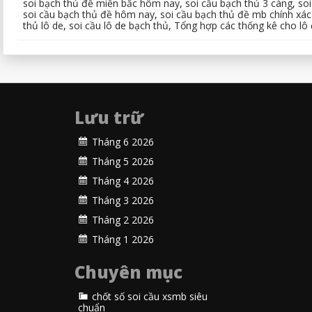
soi bạch thủ đề miền bắc hôm nay
,
soi cầu bạch thủ 3 càng
,
so
soi cầu bạch thủ đề hôm nay
,
soi cầu bạch thủ đề mb chính xác
thủ lô de
,
soi cầu lô de bạch thủ
,
Tổng hợp các thống kê cho lô
Lưu trữ
Tháng 6 2026
Tháng 5 2026
Tháng 4 2026
Tháng 3 2026
Tháng 2 2026
Tháng 1 2026
Chuyên mục
chốt số soi cầu xsmb siêu
chuẩn