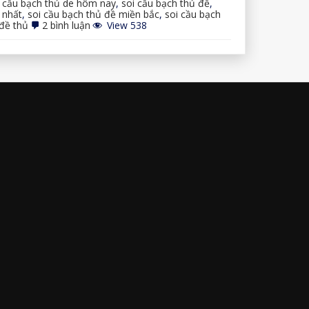
i cầu bạch thủ de hôm nay
,
soi cầu bạch thủ đề
,
 nhất
,
soi cầu bạch thủ đề miền bắc
,
soi cầu bạch
ở
 đề thủ
2 bình luận
View 538
soi
cầu
bạch
thủ
đề
mb
chính
xác
nhất
ăn
to