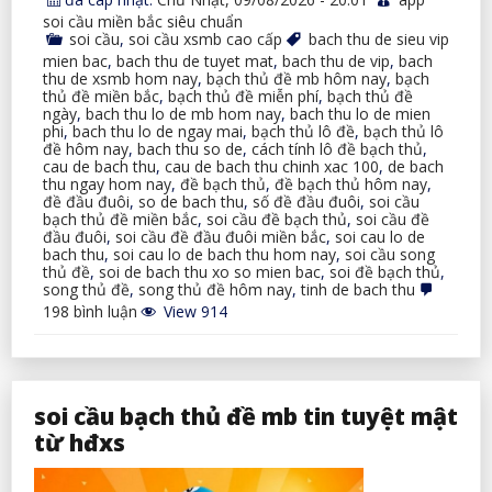
soi cầu miền bắc siêu chuẩn
soi cầu
,
soi cầu xsmb cao cấp
bach thu de sieu vip
mien bac
,
bach thu de tuyet mat
,
bach thu de vip
,
bach
thu de xsmb hom nay
,
bạch thủ đề mb hôm nay
,
bạch
thủ đề miền bắc
,
bạch thủ đề miễn phí
,
bạch thủ đề
ngày
,
bach thu lo de mb hom nay
,
bach thu lo de mien
phi
,
bach thu lo de ngay mai
,
bạch thủ lô đề
,
bạch thủ lô
đề hôm nay
,
bach thu so de
,
cách tính lô đề bạch thủ
,
cau de bach thu
,
cau de bach thu chinh xac 100
,
de bach
thu ngay hom nay
,
đề bạch thủ
,
đề bạch thủ hôm nay
,
đề đầu đuôi
,
so de bach thu
,
số đề đầu đuôi
,
soi cầu
bạch thủ đề miền bắc
,
soi cầu đề bạch thủ
,
soi cầu đề
đầu đuôi
,
soi cầu đề đầu đuôi miền bắc
,
soi cau lo de
bach thu
,
soi cau lo de bach thu hom nay
,
soi cầu song
thủ đề
,
soi de bach thu xo so mien bac
,
soi đề bạch thủ
,
song thủ đề
,
song thủ đề hôm nay
,
tinh de bach thu
ở
198 bình luận
View 914
soi
cầu
song
thủ
đề
soi cầu bạch thủ đề mb tin tuyệt mật
xsmb
cao
từ hđxs
cấp