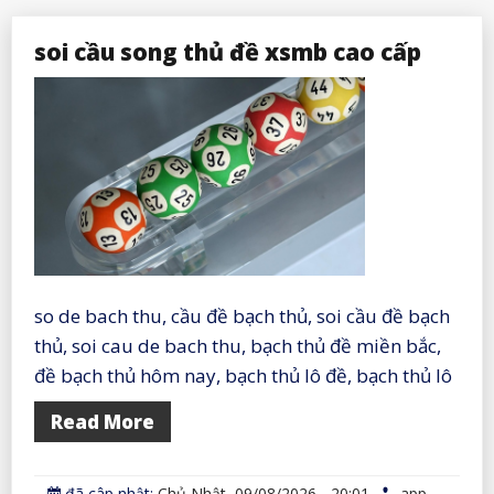
soi cầu song thủ đề xsmb cao cấp
so de bach thu, cầu đề bạch thủ, soi cầu đề bạch
thủ, soi cau de bach thu, bạch thủ đề miền bắc,
đề bạch thủ hôm nay, bạch thủ lô đề, bạch thủ lô
Read More
đã câp nhật:
Chủ Nhật, 09/08/2026 - 20:01
app