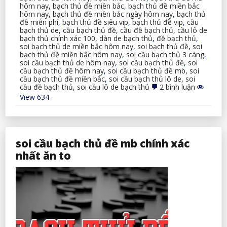
hôm nay
,
bạch thủ đề miền bắc
,
bạch thủ đề miền bắc
hôm nay
,
bạch thủ đề miền bắc ngày hôm nay
,
bạch thủ
đề miễn phí
,
bạch thủ đề siêu vip
,
bạch thủ đề vip
,
cầu
bạch thủ de
,
cầu bạch thủ đề
,
cầu đề bạch thủ
,
cầu lô de
bạch thủ chính xác 100
,
dàn de bạch thủ
,
đề bạch thủ
,
soi bạch thủ de miền bắc hôm nay
,
soi bạch thủ đề
,
soi
bạch thủ đề miền bắc hôm nay
,
soi cầu bạch thủ 3 càng
,
soi cầu bạch thủ de hôm nay
,
soi cầu bạch thủ đề
,
soi
cầu bạch thủ đề hôm nay
,
soi cầu bạch thủ đề mb
,
soi
cầu bạch thủ đề miền bắc
,
soi cầu bạch thủ lô de
,
soi
ở
cầu đề bạch thủ
,
soi cầu lô de bạch thủ
2 bình luận
soi
View 634
cầu
bạch
thủ
đề
mb
soi cầu bạch thủ đề mb chính xác
tin
tuyệt
nhất ăn to
mật
từ
hđxs