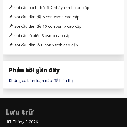
soi cầu bạch thủ lô 2 nháy xsmb cao cấp
soi cầu dàn đề 6 con xsmb cao cấp
soi cầu dàn đề 10 con xsmb cao cấp
soi cầu lô xiên 3 xsmb cao cấp
soi cầu dàn lô 8 con xsmb cao cấp
Phản hồi gần đây
Không có bình luận nào để hiển thị.
Lưu trữ
Tháng 8 2026