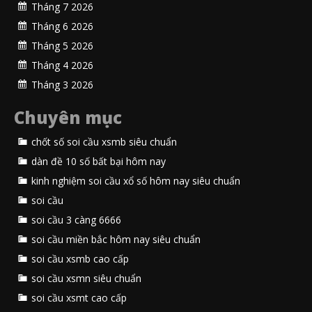
Tháng 7 2026
Tháng 6 2026
Tháng 5 2026
Tháng 4 2026
Tháng 3 2026
Chuyên mục
chốt số soi cầu xsmb siêu chuẩn
dàn đề 10 số bất bại hôm nay
kinh nghiệm soi cầu xổ số hôm nay siêu chuẩn
soi cầu
soi cầu 3 càng 6666
soi cầu miền bắc hôm nay siêu chuẩn
soi cầu xsmb cao cấp
soi cầu xsmn siêu chuẩn
soi cầu xsmt cao cấp