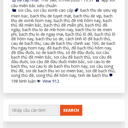
cầu miền bắc siêu chuẩn
soi cầu
,
soi cầu xsmb cao cấp
bach thu de sieu vip
mien bac
,
bach thu de tuyet mat
,
bach thu de vip
,
bach
thu de xsmb hom nay
,
bạch thủ đề mb hôm nay
,
bạch
thủ đề miền bắc
,
bạch thủ đề miễn phí
,
bạch thủ đề
ngày
,
bach thu lo de mb hom nay
,
bach thu lo de mien
phi
,
bach thu lo de ngay mai
,
bạch thủ lô đề
,
bạch thủ lô
đề hôm nay
,
bach thu so de
,
cách tính lô đề bạch thủ
,
cau de bach thu
,
cau de bach thu chinh xac 100
,
de bach
thu ngay hom nay
,
đề bạch thủ
,
đề bạch thủ hôm nay
,
đề đầu đuôi
,
so de bach thu
,
số đề đầu đuôi
,
soi cầu
bạch thủ đề miền bắc
,
soi cầu đề bạch thủ
,
soi cầu đề
đầu đuôi
,
soi cầu đề đầu đuôi miền bắc
,
soi cau lo de
bach thu
,
soi cau lo de bach thu hom nay
,
soi cầu song
thủ đề
,
soi de bach thu xo so mien bac
,
soi đề bạch thủ
,
song thủ đề
,
song thủ đề hôm nay
,
tinh de bach thu
ở
198 bình luận
View 912
soi
cầu
song
thủ
đề
xsmb
SEARCH
cao
cấp