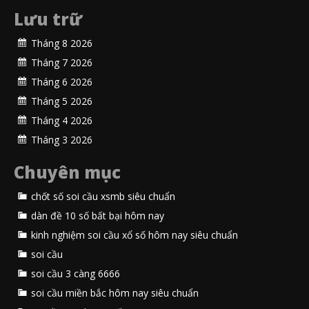
Lưu trữ
Tháng 8 2026
Tháng 7 2026
Tháng 6 2026
Tháng 5 2026
Tháng 4 2026
Tháng 3 2026
Chuyên mục
chốt số soi cầu xsmb siêu chuẩn
dàn đề 10 số bất bại hôm nay
kinh nghiệm soi cầu xổ số hôm nay siêu chuẩn
soi cầu
soi cầu 3 càng 6666
soi cầu miền bắc hôm nay siêu chuẩn