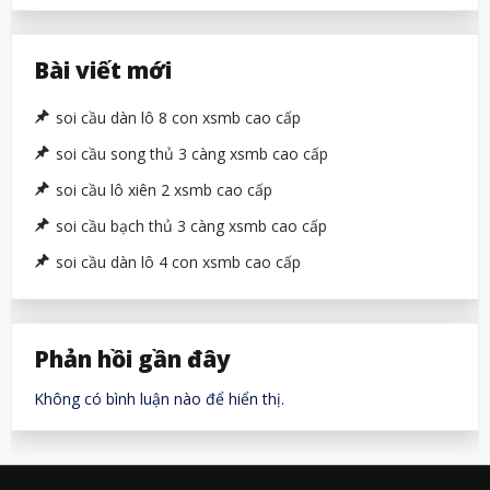
Bài viết mới
soi cầu dàn lô 8 con xsmb cao cấp
soi cầu song thủ 3 càng xsmb cao cấp
soi cầu lô xiên 2 xsmb cao cấp
soi cầu bạch thủ 3 càng xsmb cao cấp
soi cầu dàn lô 4 con xsmb cao cấp
Phản hồi gần đây
Không có bình luận nào để hiển thị.