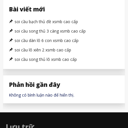
Bài viết mới
soi cầu bạch thủ đề xsmb cao cấp
soi cầu song thủ 3 càng xsmb cao cấp
soi cầu dàn lô 6 con xsmb cao cấp
soi cầu lô xiên 2 xsmb cao cấp
soi cầu song thủ lô xsmb cao cấp
Phản hồi gần đây
Không có bình luận nào để hiển thị.
Lưu trữ