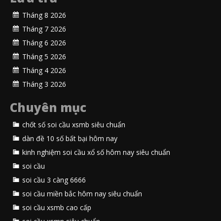
Tháng 8 2026
Tháng 7 2026
Tháng 6 2026
Tháng 5 2026
Tháng 4 2026
Tháng 3 2026
Chuyên mục
chốt số soi cầu xsmb siêu chuẩn
dàn đề 10 số bất bại hôm nay
kinh nghiệm soi cầu xổ số hôm nay siêu chuẩn
soi cầu
soi cầu 3 càng 6666
soi cầu miền bắc hôm nay siêu chuẩn
soi cầu xsmb cao cấp