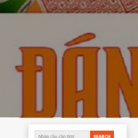
SEARCH