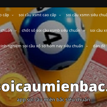
o cấp
soi cầu xsmt cao cấp
soi cầu xsmn siêu chu
u chuẩn
chốt số soi cầu xsmb siêu chuẩn
soi cầu 
kinh nghiệm soi cầu xổ số hôm nay siêu chuẩn
dàn đề 
soicaumienbac
app soi cầu miền bắc siêu chuẩn