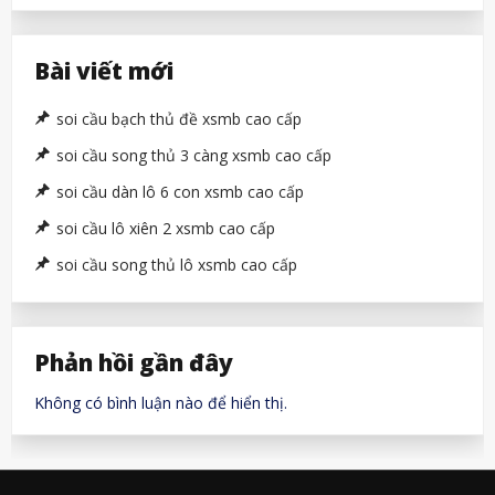
Bài viết mới
soi cầu bạch thủ đề xsmb cao cấp
soi cầu song thủ 3 càng xsmb cao cấp
soi cầu dàn lô 6 con xsmb cao cấp
soi cầu lô xiên 2 xsmb cao cấp
soi cầu song thủ lô xsmb cao cấp
Phản hồi gần đây
Không có bình luận nào để hiển thị.