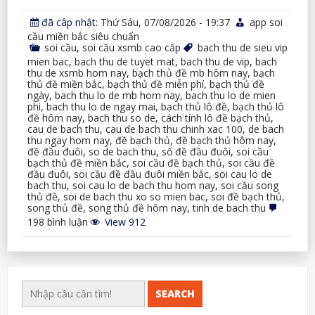
đã câp nhật:
Thứ Sáu, 07/08/2026 - 19:37
app soi
cầu miền bắc siêu chuẩn
soi cầu
,
soi cầu xsmb cao cấp
bach thu de sieu vip
mien bac
,
bach thu de tuyet mat
,
bach thu de vip
,
bach
thu de xsmb hom nay
,
bạch thủ đề mb hôm nay
,
bạch
thủ đề miền bắc
,
bạch thủ đề miễn phí
,
bạch thủ đề
ngày
,
bach thu lo de mb hom nay
,
bach thu lo de mien
phi
,
bach thu lo de ngay mai
,
bạch thủ lô đề
,
bạch thủ lô
đề hôm nay
,
bach thu so de
,
cách tính lô đề bạch thủ
,
cau de bach thu
,
cau de bach thu chinh xac 100
,
de bach
thu ngay hom nay
,
đề bạch thủ
,
đề bạch thủ hôm nay
,
đề đầu đuôi
,
so de bach thu
,
số đề đầu đuôi
,
soi cầu
bạch thủ đề miền bắc
,
soi cầu đề bạch thủ
,
soi cầu đề
đầu đuôi
,
soi cầu đề đầu đuôi miền bắc
,
soi cau lo de
bach thu
,
soi cau lo de bach thu hom nay
,
soi cầu song
thủ đề
,
soi de bach thu xo so mien bac
,
soi đề bạch thủ
,
song thủ đề
,
song thủ đề hôm nay
,
tinh de bach thu
ở
198 bình luận
View 912
soi
cầu
song
thủ
đề
xsmb
SEARCH
cao
cấp