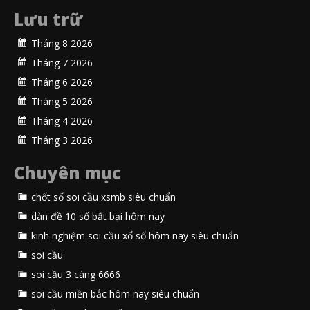
Lưu trữ
Tháng 8 2026
Tháng 7 2026
Tháng 6 2026
Tháng 5 2026
Tháng 4 2026
Tháng 3 2026
Chuyên mục
chốt số soi cầu xsmb siêu chuẩn
dàn đề 10 số bất bại hôm nay
kinh nghiệm soi cầu xổ số hôm nay siêu chuẩn
soi cầu
soi cầu 3 càng 6666
soi cầu miền bắc hôm nay siêu chuẩn