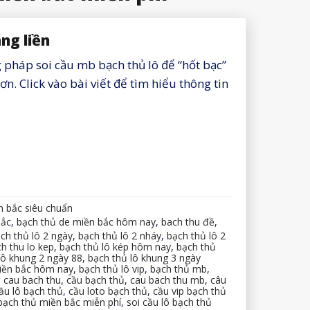
ng liền
pháp soi cầu mb bạch thủ lô để “hốt bạc”
. Click vào bài viết để tìm hiểu thông tin
n bắc siêu chuẩn
bắc
,
bạch thủ de miền bắc hôm nay
,
bach thu đề
,
ch thủ lô 2 ngày
,
bạch thủ lô 2 nháy
,
bạch thủ lô 2
h thu lo kep
,
bạch thủ lô kép hôm nay
,
bạch thủ
lô khung 2 ngày 88
,
bạch thủ lô khung 3 ngày
miền bắc hôm nay
,
bạch thủ lô vip
,
bạch thủ mb
,
,
cau bach thu
,
cầu bạch thủ
,
cau bach thu mb
,
câu
ầu lô bạch thủ
,
cầu loto bạch thủ
,
cầu vip bạch thủ
bạch thủ miền bắc miễn phí
,
soi cầu lô bạch thủ