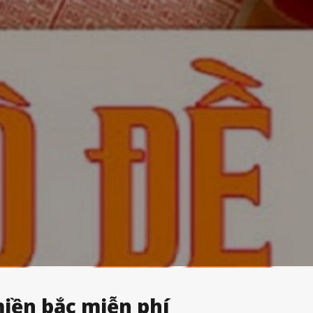
miền bắc miễn phí