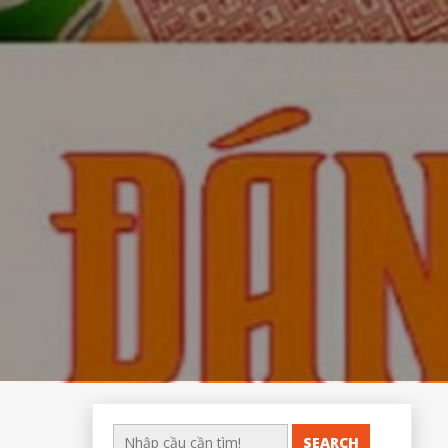
SEARCH