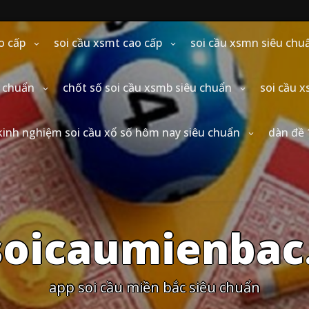
o cấp
soi cầu xsmt cao cấp
soi cầu xsmn siêu chu
u chuẩn
chốt số soi cầu xsmb siêu chuẩn
soi cầu 
kinh nghiệm soi cầu xổ số hôm nay siêu chuẩn
dàn đề 
soicaumienbac
app soi cầu miền bắc siêu chuẩn