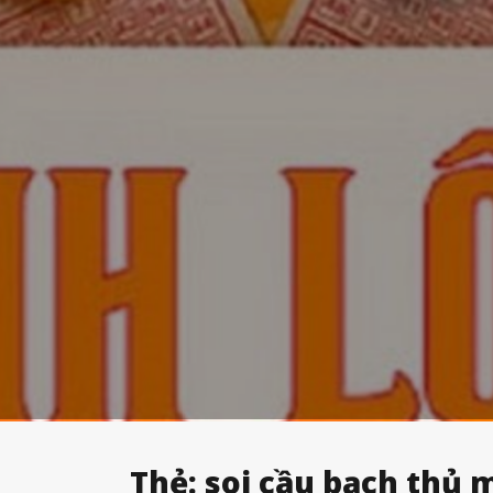
Thẻ:
soi cầu bạch thủ 