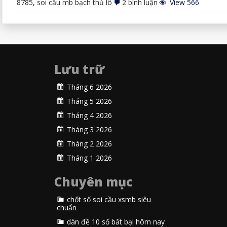
ở
8785
,
soi cầu mb bạch thủ lô
2 bình luận
View 566
soi
cầu
mb
bạch
thủ
lô
trúng
Lưu trữ
thông
1
tháng
Tháng 6 2026
liền
Tháng 5 2026
Tháng 4 2026
Tháng 3 2026
Tháng 2 2026
Tháng 1 2026
Chuyên mục
chốt số soi cầu xsmb siêu
chuẩn
dàn đề 10 số bất bại hôm nay