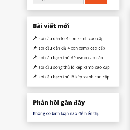
Bài viết mới
soi cầu dàn lô 4 con xsmb cao cấp
soi cầu dàn đề 4 con xsmb cao cấp
soi cầu bạch thủ đề xsmb cao cấp
soi cầu song thủ lô kép xsmb cao cấp
soi cầu bạch thủ lô kép xsmb cao cấp
Phản hồi gần đây
Không có bình luận nào để hiển thị.