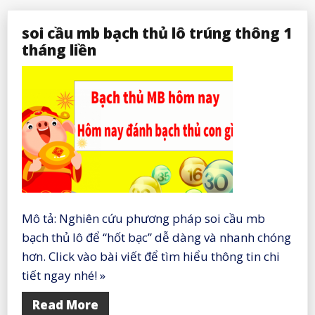
soi cầu mb bạch thủ lô trúng thông 1
tháng liền
Mô tả: Nghiên cứu phương pháp soi cầu mb
bạch thủ lô để “hốt bạc” dễ dàng và nhanh chóng
hơn. Click vào bài viết để tìm hiểu thông tin chi
tiết ngay nhé! »
Read More