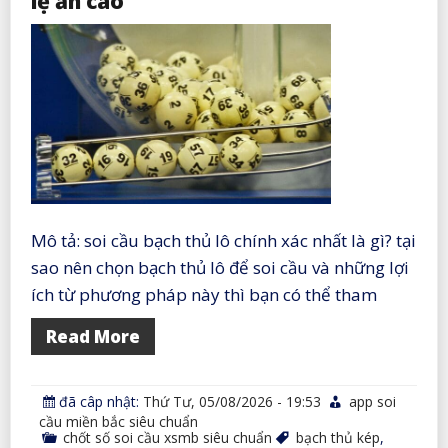
lệ ăn cao
cao
nhất
dễ
chơi
Mô tả: soi cầu bạch thủ lô chính xác nhất là gì? tại
sao nên chọn bạch thủ lô để soi cầu và những lợi
ích từ phương pháp này thì bạn có thể tham
Read More
đã câp nhật:
Thứ Tư, 05/08/2026 - 19:53
app soi
cầu miền bắc siêu chuẩn
chốt số soi cầu xsmb siêu chuẩn
bạch thủ kép
,