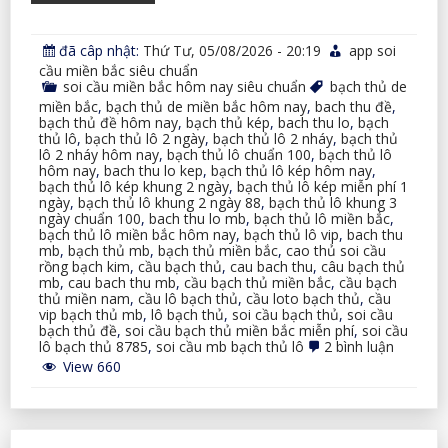
đã câp nhật:
Thứ Tư, 05/08/2026 - 20:19
app soi
cầu miền bắc siêu chuẩn
soi cầu miền bắc hôm nay siêu chuẩn
bạch thủ de
miền bắc
,
bạch thủ de miền bắc hôm nay
,
bach thu đề
,
bạch thủ đề hôm nay
,
bạch thủ kép
,
bach thu lo
,
bạch
thủ lô
,
bạch thủ lô 2 ngày
,
bạch thủ lô 2 nháy
,
bạch thủ
lô 2 nháy hôm nay
,
bạch thủ lô chuẩn 100
,
bạch thủ lô
hôm nay
,
bach thu lo kep
,
bạch thủ lô kép hôm nay
,
bạch thủ lô kép khung 2 ngày
,
bạch thủ lô kép miễn phí 1
ngày
,
bạch thủ lô khung 2 ngày 88
,
bạch thủ lô khung 3
ngày chuẩn 100
,
bach thu lo mb
,
bạch thủ lô miền bắc
,
bạch thủ lô miền bắc hôm nay
,
bạch thủ lô vip
,
bach thu
mb
,
bạch thủ mb
,
bạch thủ miền bắc
,
cao thủ soi cầu
rồng bạch kim
,
cầu bạch thủ
,
cau bach thu
,
câu bạch thủ
mb
,
cau bach thu mb
,
cầu bạch thủ miền bắc
,
cầu bạch
thủ miền nam
,
cầu lô bạch thủ
,
cầu loto bạch thủ
,
cầu
vip bạch thủ mb
,
lô bạch thủ
,
soi cầu bạch thủ
,
soi cầu
bạch thủ đề
,
soi cầu bạch thủ miền bắc miễn phí
,
soi cầu
ở
lô bạch thủ 8785
,
soi cầu mb bạch thủ lô
2 bình luận
soi
View 660
cầu
mb
bạch
thủ
lô