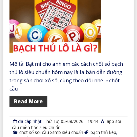
lệ
ăn
cao
Mô tả: Bật mí cho anh em các cách chốt số bạch
thủ lô siêu chuẩn hôm nay là la bàn dẫn đường
trong sân chơi xổ số, cùng theo dõi nhé. » chốt
cầu
Read More
đã câp nhật:
Thứ Tư, 05/08/2026 - 19:44
app soi
cầu miền bắc siêu chuẩn
chốt số soi cầu xsmb siêu chuẩn
bạch thủ kép
,