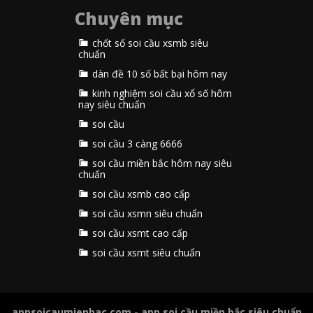
Chuyên mục
chốt số soi cầu xsmb siêu
chuẩn
dàn đề 10 số bất bại hôm nay
kinh nghiệm soi cầu xổ số hôm
nay siêu chuẩn
soi cầu
soi cầu 3 càng 6666
soi cầu miền bắc hôm nay siêu
chuẩn
soi cầu xsmb cao cấp
soi cầu xsmn siêu chuẩn
soi cầu xsmt cao cấp
soi cầu xsmt siêu chuẩn
appsoicaumienbac.com - app soi cầu miền bắc siêu chuẩn