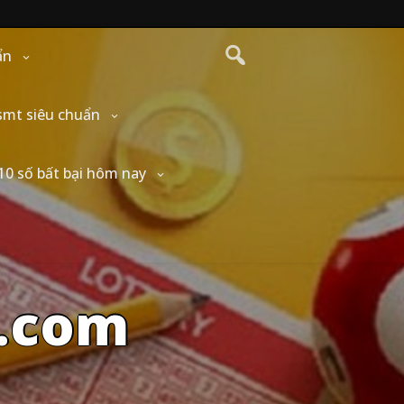
ẩn
xsmt siêu chuẩn
10 số bất bại hôm nay
.com