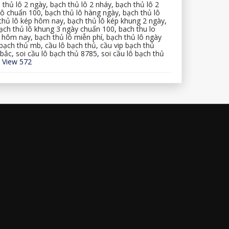
 thủ lô 2 ngày
,
bạch thủ lô 2 nháy
,
bạch thủ lô 2
lô chuẩn 100
,
bạch thủ lô hàng ngày
,
bạch thủ lô
thủ lô kép hôm nay
,
bạch thủ lô kép khung 2 ngày
,
ạch thủ lô khung 3 ngày chuẩn 100
,
bach thu lo
c hôm nay
,
bạch thủ lô miễn phí
,
bạch thủ lô ngày
 bạch thủ mb
,
cầu lô bạch thủ
,
cầu vip bạch thủ
 bắc
,
soi cầu lô bạch thủ 8785
,
soi cầu lô bạch thủ
View 572
ch
ủ
ng
o
ất
i