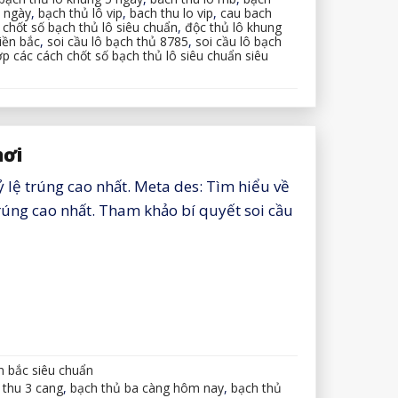
i ngày
,
bạch thủ lô vip
,
bach thu lo vip
,
cau bach
,
chốt số bạch thủ lô siêu chuẩn
,
độc thủ lô khung
iền bắc
,
soi cầu lô bạch thủ 8785
,
soi cầu lô bạch
p các cách chốt số bạch thủ lô siêu chuẩn siêu
hơi
tỷ lệ trúng cao nhất. Meta des: Tìm hiểu về
 trúng cao nhất. Tham khảo bí quyết soi cầu
n bắc siêu chuẩn
 thu 3 cang
,
bạch thủ ba càng hôm nay
,
bạch thủ