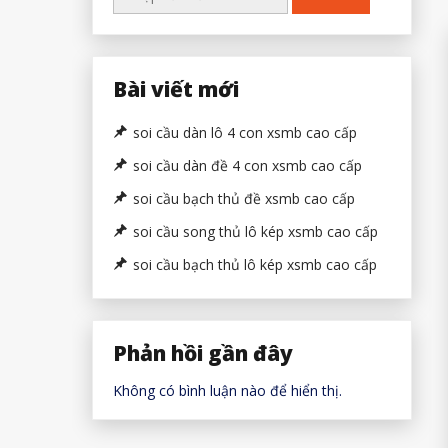
Bài viết mới
soi cầu dàn lô 4 con xsmb cao cấp
soi cầu dàn đề 4 con xsmb cao cấp
soi cầu bạch thủ đề xsmb cao cấp
soi cầu song thủ lô kép xsmb cao cấp
soi cầu bạch thủ lô kép xsmb cao cấp
Phản hồi gần đây
Không có bình luận nào để hiển thị.