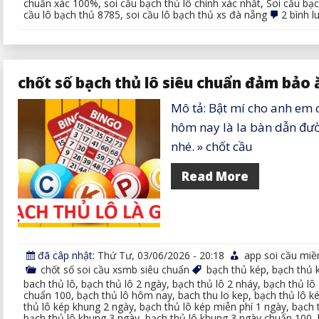
chuẩn xác 100%
,
soi cầu bạch thủ lô chính xác nhất
,
Soi cầu bạch
cầu lô bạch thủ 8785
,
soi cầu lô bạch thủ xs đà nẵng
2 bình l
chốt số bạch thủ lô siêu chuẩn đảm bảo 
Mô tả: Bật mí cho anh em c
hôm nay là la bàn dẫn đườ
nhé. » chốt cầu
Read More
đã câp nhật:
Thứ Tư, 03/06/2026 - 20:18
app soi cầu miề
chốt số soi cầu xsmb siêu chuẩn
bạch thủ kép
,
bạch thủ 
bach thủ lô
,
bạch thủ lô 2 ngày
,
bạch thủ lô 2 nháy
,
bạch thủ lô
chuẩn 100
,
bạch thủ lô hôm nay
,
bach thu lo kep
,
bạch thủ lô 
thủ lô kép khung 2 ngày
,
bạch thủ lô kép miễn phí 1 ngày
,
bạch 
bạch thủ lô khung 3 ngày
,
bạch thủ lô khung 3 ngày chuẩn 100
,