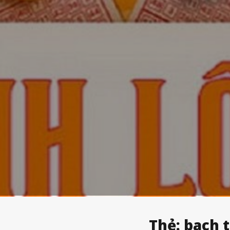
Thẻ:
bach t