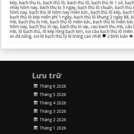
kép
,
bach thu lo
,
bạch thủ lô
,
bach thủ lô
,
bạch thủ lô 1 số
,
bạch
nháy hôm nay
,
bach thu lo 3 ngay
,
bạch thủ lô chuẩn
,
bạch thủ 
hôm nay
,
bạch thủ lô hôm nay miền bắc
,
bạch thủ lô kép
,
bạch 
bạch thủ lô kép miễn phí 1 ngày
,
bạch thủ lô khung 2 ngày 88
,
b
mb
,
bạch thu lo mb
,
bạch thủ lô miền bắc
,
bạch thủ lô miền bắ
hôm nay
,
bạch thủ lô vip
,
bach thu lo vip
,
cau bach thu mb
,
câu
mb
,
lô bạch thủ
,
lô kép rồng bạch kim
,
soi cầu bạch thủ lô miền
ở
xs đà nẵng
,
soi lô bạch thủ tỷ lệ trúng cao nhất
2 bình luận
soi
lô
bạ
th
tỷ
lệ
trú
Lưu trữ
ca
nh
dễ
Tháng 6 2026
chơ
Tháng 5 2026
Tháng 4 2026
Tháng 3 2026
Tháng 2 2026
Tháng 1 2026