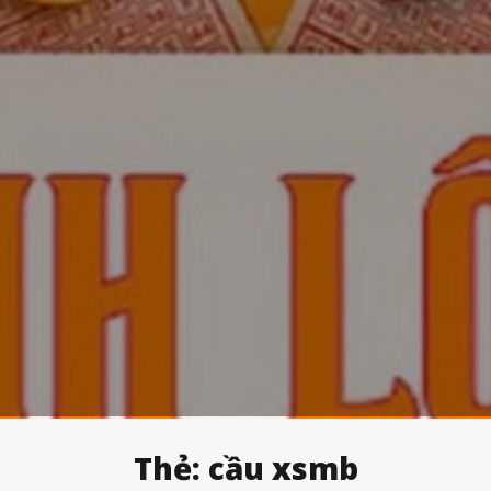
Thẻ:
cầu xsmb