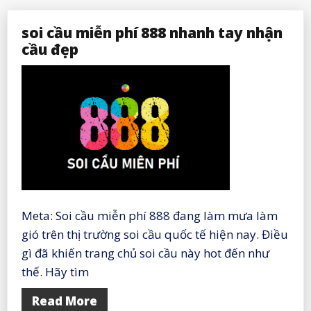
soi cầu miễn phí 888 nhanh tay nhận
cầu đẹp
Meta: Soi cầu miễn phí 888 đang làm mưa làm
gió trên thị trường soi cầu quốc tế hiện nay. Điều
gì đã khiến trang chủ soi cầu này hot đến như
thế. Hãy tìm
Read More