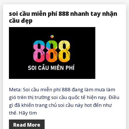
soi cầu miễn phí 888 nhanh tay nhận
cầu đẹp
Meta: Soi cầu miễn phí 888 đang làm mưa làm
gió trên thị trường soi cầu quốc tế hiện nay. Điều
gì đã khiến trang chủ soi cầu này hot đến như
thế. Hãy tìm
Read More