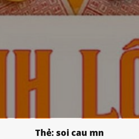
Thẻ:
soi cau mn