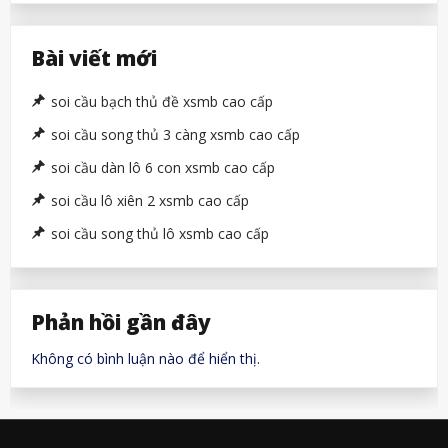
chuẩn
Bài viết mới
soi cầu bạch thủ đề xsmb cao cấp
soi cầu song thủ 3 càng xsmb cao cấp
soi cầu dàn lô 6 con xsmb cao cấp
soi cầu lô xiên 2 xsmb cao cấp
soi cầu song thủ lô xsmb cao cấp
Phản hồi gần đây
Không có bình luận nào để hiển thị.