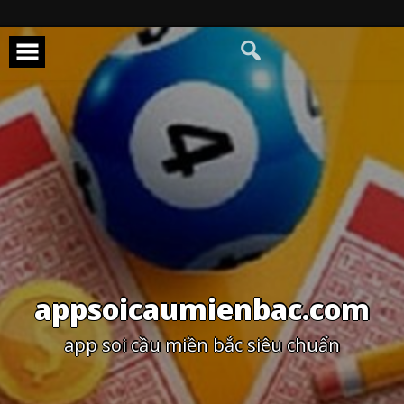
Skip
to
content
appsoicaumienbac.com
app soi cầu miền bắc siêu chuẩn