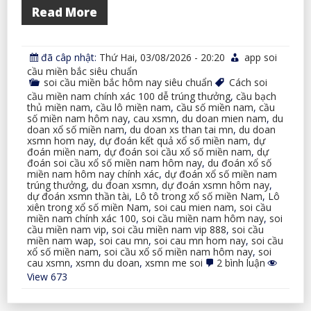
Read More
đã câp nhật:
Thứ Hai, 03/08/2026 - 20:20
app soi
cầu miền bắc siêu chuẩn
soi cầu miền bắc hôm nay siêu chuẩn
Cách soi
cầu miền nam chính xác 100 dễ trúng thưởng
,
cầu bạch
thủ miền nam
,
cầu lô miền nam
,
cầu số miền nam
,
cầu
số miền nam hôm nay
,
cau xsmn
,
du doan mien nam
,
du
doan xổ số miền nam
,
du doan xs than tai mn
,
du doan
xsmn hom nay
,
dự đoán kết quả xổ số miền nam
,
dự
đoán miền nam
,
dự đoán soi cầu xổ số miền nam
,
dự
đoán soi cầu xổ số miền nam hôm nay
,
du đoán xổ số
miền nam hôm nay chính xác
,
dự đoán xổ số miền nam
trúng thưởng
,
du đoan xsmn
,
dự đoán xsmn hôm nay
,
dự đoán xsmn thần tài
,
Lô tô trong xổ số miền Nam
,
Lô
xiên trong xổ số miền Nam
,
soi cau mien nam
,
soi cầu
miền nam chính xác 100
,
soi cầu miền nam hôm nay
,
soi
cầu miền nam vip
,
soi cầu miền nam vip 888
,
soi cầu
miền nam wap
,
soi cau mn
,
soi cau mn hom nay
,
soi cầu
xổ số miền nam
,
soi cầu xổ số miền nam hôm nay
,
soi
ở
cau xsmn
,
xsmn du doan
,
xsmn me soi
2 bình luận
soi
View 673
cầu
miền
nam