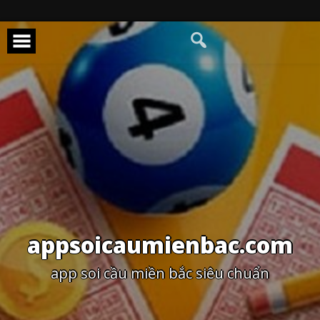
Skip
to
content
appsoicaumienbac.com
app soi cầu miền bắc siêu chuẩn