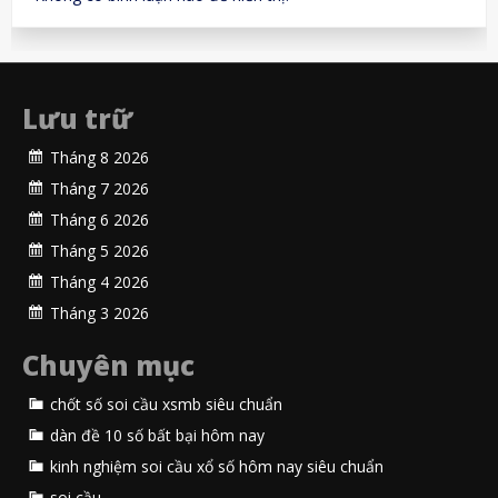
Lưu trữ
Tháng 8 2026
Tháng 7 2026
Tháng 6 2026
Tháng 5 2026
Tháng 4 2026
Tháng 3 2026
Chuyên mục
chốt số soi cầu xsmb siêu chuẩn
dàn đề 10 số bất bại hôm nay
kinh nghiệm soi cầu xổ số hôm nay siêu chuẩn
soi cầu