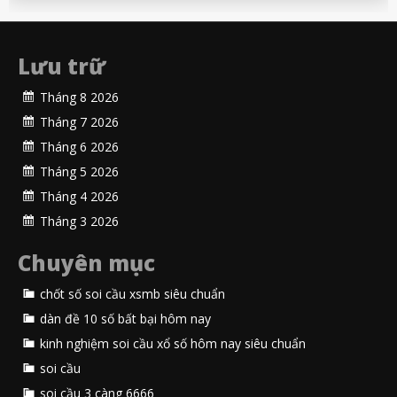
Lưu trữ
Tháng 8 2026
Tháng 7 2026
Tháng 6 2026
Tháng 5 2026
Tháng 4 2026
Tháng 3 2026
Chuyên mục
chốt số soi cầu xsmb siêu chuẩn
dàn đề 10 số bất bại hôm nay
kinh nghiệm soi cầu xổ số hôm nay siêu chuẩn
soi cầu
soi cầu 3 càng 6666