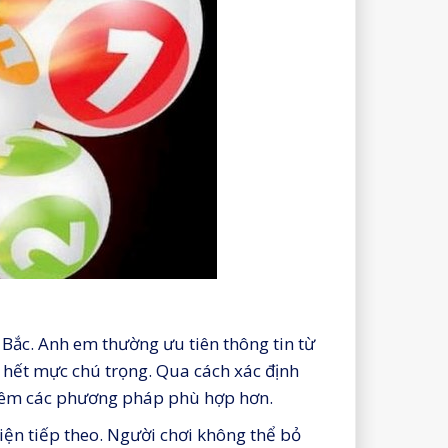
 Bắc. Anh em thường ưu tiên thông tin từ
ủ hết mực chú trọng. Qua cách xác định
 thêm các phương pháp phù hợp hơn.
iện tiếp theo. Người chơi không thể bỏ