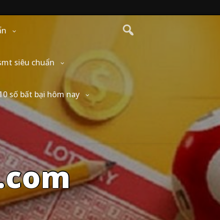
ẩn
xsmt siêu chuẩn
10 số bất bại hôm nay
.com