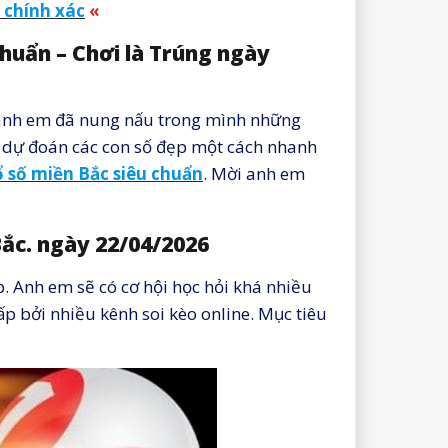
 chính xác
«
chuẩn – Chơi là Trúng ngày
ẳn anh em đã nung nấu trong mình những
 dự đoán các con số đẹp một cách nhanh
ổ số miền Bắc siêu chuẩn
. Mời anh em
Bắc. ngày 22/04/2026
. Anh em sẽ có cơ hội học hỏi khá nhiều
p bởi nhiều kênh soi kèo online. Mục tiêu