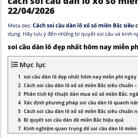
cách soi cầu dàn lô xổ số mi
22/04/2026
Meta des:
Cách soi cầu dàn lô xổ số miền Bắc siêu
dụng. Hãy lưu ý đến những bí quyết soi cầu và kinh 
soi cầu dàn lô đẹp nhất hôm nay miễn p
Mục lục
soi cầu dàn lô đẹp nhất hôm nay miễn phí ngày
Cách soi cầu dàn lô xổ số miền Bắc siêu chuẩn –
Phân tích kỹ thuật dàn mua xổ số miền Bắc. ng
Xác định phương pháp soi cầu dàn lô quanh nă
Cách soi cầu dàn lô xổ số miền Bắc siêu chuẩn 
Bí quyết soi cầu dàn đề miền Bắc hiệu quả
Kinh nghiệm quan trọng để soi cầu dàn lô miền