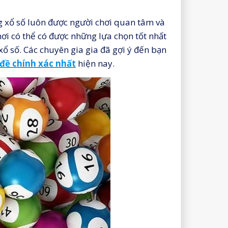
ong xổ số luôn được người chơi quan tâm và
ơi có thể có được những lựa chọn tốt nhất
xổ số. Các chuyên gia gia đã gợi ý đến bạn
 đề chính xác nhất
hiện nay.