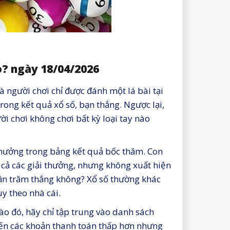
o? ngày 18/04/2026
à người chơi chỉ được đánh một lá bài tại
rong kết quả xổ số, bạn thắng. Ngược lại,
ời chơi không chơi bất kỳ loại tay nào
 thưởng trong bảng kết quả bốc thăm. Con
t cả các giải thưởng, nhưng không xuất hiện
hần trăm thắng không? Xổ số thường khác
ùy theo nhà cái.
ào đó, hãy chỉ tập trung vào danh sách
đến các khoản thanh toán thấp hơn nhưng