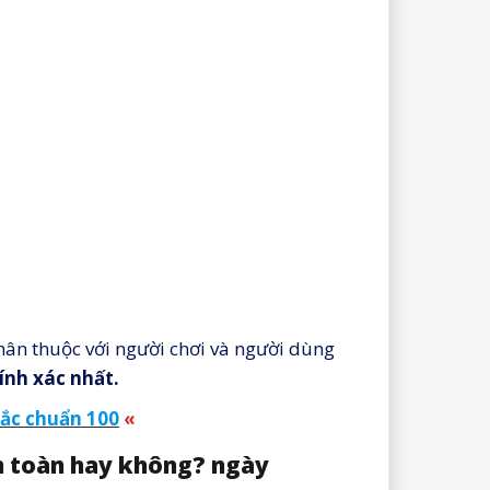
 thân thuộc với người chơi và người dùng
ính xác nhất.
bắc chuẩn 100
«
an toàn hay không? ngày