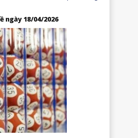
đề ngày 18/04/2026