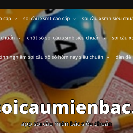
o cấp
soi cầu xsmt cao cấp
soi cầu xsmn siêu chu
u chuẩn
chốt số soi cầu xsmb siêu chuẩn
soi cầu 
kinh nghiệm soi cầu xổ số hôm nay siêu chuẩn
dàn đề 
soicaumienbac
app soi cầu miền bắc siêu chuẩn