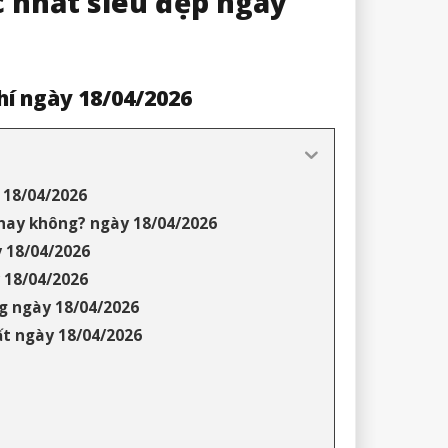
c nhất siêu đẹp ngày
hí ngày 18/04/2026
 18/04/2026
 hay không? ngày 18/04/2026
y 18/04/2026
 18/04/2026
g ngày 18/04/2026
ất ngày 18/04/2026