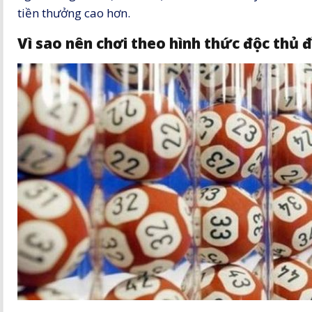
tiền thưởng cao hơn.
Vì sao nên chơi theo hình thức độc thủ 