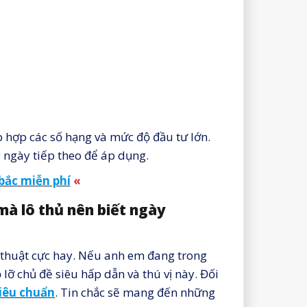
 hợp các số hạng và mức độ đầu tư lớn.
 ngày tiếp theo để áp dụng.
bắc miễn phí
«
mà lô thủ nên biết ngày
 thuật cực hay. Nếu anh em đang trong
ỡ chủ đề siêu hấp dẫn và thú vị này. Đối
iêu chuẩn
. Tin chắc sẽ mang đến những