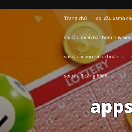
Skip
to
content
Trang chủ
soi cầu xsmb ca
soi cầu miền bắc hôm nay siê
soi cầu xsmn siêu chuẩn
soi cầu 3 càng 6666
app