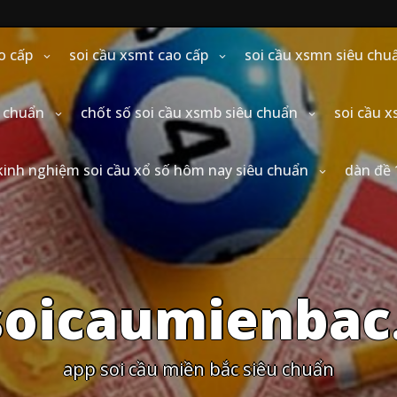
o cấp
soi cầu xsmt cao cấp
soi cầu xsmn siêu chu
u chuẩn
chốt số soi cầu xsmb siêu chuẩn
soi cầu 
kinh nghiệm soi cầu xổ số hôm nay siêu chuẩn
dàn đề 
soicaumienbac
app soi cầu miền bắc siêu chuẩn