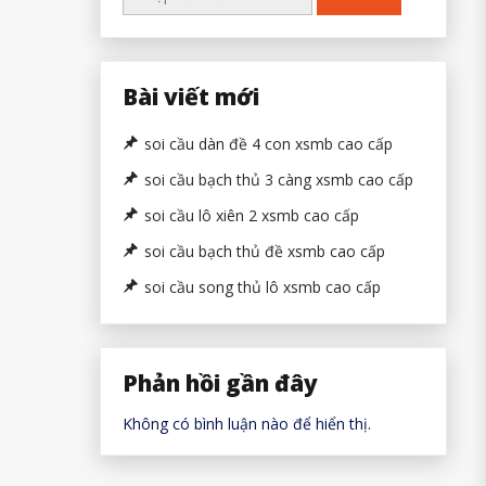
Bài viết mới
soi cầu dàn đề 4 con xsmb cao cấp
soi cầu bạch thủ 3 càng xsmb cao cấp
soi cầu lô xiên 2 xsmb cao cấp
soi cầu bạch thủ đề xsmb cao cấp
soi cầu song thủ lô xsmb cao cấp
Phản hồi gần đây
Không có bình luận nào để hiển thị.