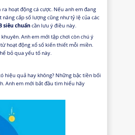
ưa ra hoạt động cá cược. Nếu anh em đang
nâng cấp số lượng cũng như tỷ lệ của các
B siêu chuẩn
cần lưu ý điều này.
i khuyên. Anh em mới tập chơi còn chú ý
từ hoạt động xổ số kiến thiết mỗi miền.
hể bỏ qua yếu tố này.
 có hiệu quả hay không? Những bậc tiền bối
ch. Anh em mới bắt đầu tìm hiểu hãy