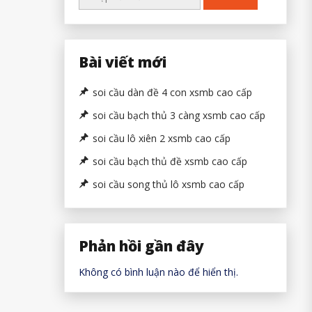
Bài viết mới
soi cầu dàn đề 4 con xsmb cao cấp
soi cầu bạch thủ 3 càng xsmb cao cấp
soi cầu lô xiên 2 xsmb cao cấp
soi cầu bạch thủ đề xsmb cao cấp
soi cầu song thủ lô xsmb cao cấp
Phản hồi gần đây
Không có bình luận nào để hiển thị.