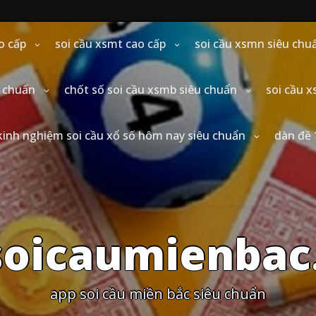
o cấp
soi cầu xsmt cao cấp
soi cầu xsmn siêu chu
u chuẩn
chốt số soi cầu xsmb siêu chuẩn
soi cầu 
kinh nghiệm soi cầu xổ số hôm nay siêu chuẩn
dàn đề 
soicaumienbac
app soi cầu miền bắc siêu chuẩn