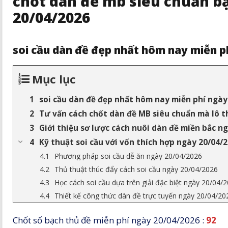
chốt dàn đề mb siêu chuẩn bạ
20/04/2026
soi cầu dàn đề đẹp nhất hôm nay miễn p
Mục lục
soi cầu dàn đề đẹp nhất hôm nay miễn phí ngày
Tư vấn cách chốt dàn đề MB siêu chuẩn mà lô t
Giới thiệu sơ lược cách nuôi dàn đề miền bắc n
Kỹ thuật soi cầu với vốn thích hợp ngày 20/04/
Phương pháp soi cầu dễ ăn ngày 20/04/2026
Thủ thuật thúc đẩy cách soi cầu ngày 20/04/2026
Học cách soi cầu dựa trên giải đặc biệt ngày 20/04/
Thiết kế công thức dàn đề trực tuyến ngày 20/04/20
Chốt số bạch thủ đề miễn phí ngày 20/04/2026 :
92