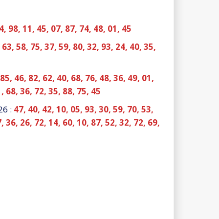
4, 98, 11, 45, 07, 87, 74, 48, 01, 45
 63, 58, 75, 37, 59, 80, 32, 93, 24, 40, 35,
 85, 46, 82, 62, 40, 68, 76, 48, 36, 49, 01,
1, 68, 36, 72, 35, 88, 75, 45
26 :
47, 40, 42, 10, 05, 93, 30, 59, 70, 53,
, 36, 26, 72, 14, 60, 10, 87, 52, 32, 72, 69,