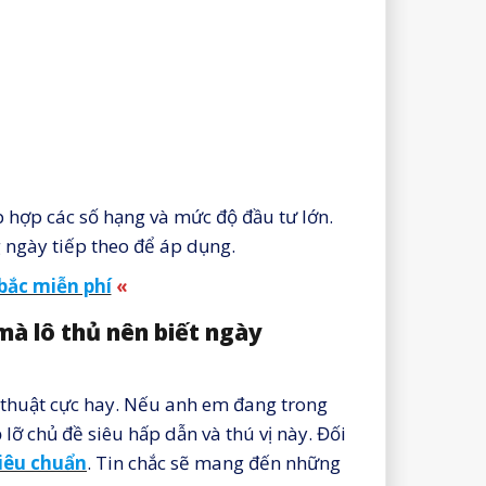
 hợp các số hạng và mức độ đầu tư lớn.
 ngày tiếp theo để áp dụng.
bắc miễn phí
«
mà lô thủ nên biết ngày
 thuật cực hay. Nếu anh em đang trong
ỡ chủ đề siêu hấp dẫn và thú vị này. Đối
iêu chuẩn
. Tin chắc sẽ mang đến những