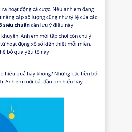
ưa ra hoạt động cá cược. Nếu anh em đang
nâng cấp số lượng cũng như tỷ lệ của các
B siêu chuẩn
cần lưu ý điều này.
i khuyên. Anh em mới tập chơi còn chú ý
từ hoạt động xổ số kiến thiết mỗi miền.
hể bỏ qua yếu tố này.
 có hiệu quả hay không? Những bậc tiền bối
ch. Anh em mới bắt đầu tìm hiểu hãy