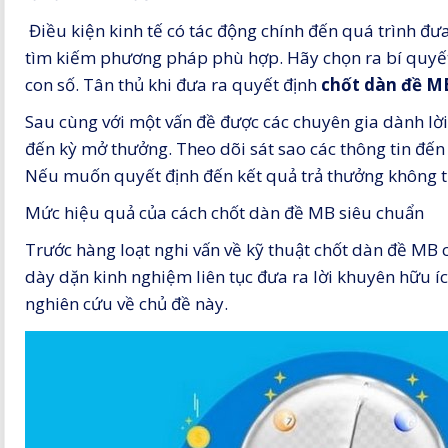
Điều kiện kinh tế có tác động chính đến quá trình đ
tìm kiếm phương pháp phù hợp. Hãy chọn ra bí quyết 
con số. Tân thủ khi đưa ra quyết định
chốt dàn đề M
Sau cùng với một vấn đề được các chuyên gia dành lờ
đến kỳ mở thưởng. Theo dõi sát sao các thông tin đến 
Nếu muốn quyết định đến kết quả trả thưởng không t
Mức hiệu quả của cách chốt dàn đề MB siêu chuẩn
Trước hàng loạt nghi vấn về kỹ thuật chốt dàn đề MB
dày dặn kinh nghiệm liên tục đưa ra lời khuyên hữu í
nghiên cứu về chủ đề này.