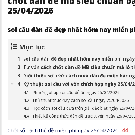
chốt dàn đề mb siêu chuẩn bạ
25/04/2026
soi cầu dàn đề đẹp nhất hôm nay miễn p
Mục lục
soi cầu dàn đề đẹp nhất hôm nay miễn phí ngày
Tư vấn cách chốt dàn đề MB siêu chuẩn mà lô t
Giới thiệu sơ lược cách nuôi dàn đề miền bắc n
Kỹ thuật soi cầu với vốn thích hợp ngày 25/04/
Phương pháp soi cầu dễ ăn ngày 25/04/2026
Thủ thuật thúc đẩy cách soi cầu ngày 25/04/2026
Học cách soi cầu dựa trên giải đặc biệt ngày 25/04/
Thiết kế công thức dàn đề trực tuyến ngày 25/04/20
Chốt số bạch thủ đề miễn phí ngày 25/04/2026 :
44