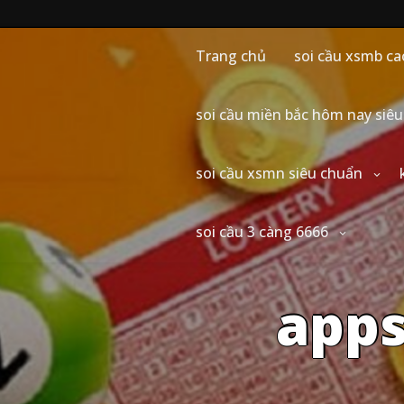
Skip
to
content
Trang chủ
soi cầu xsmb ca
soi cầu miền bắc hôm nay siê
soi cầu xsmn siêu chuẩn
soi cầu 3 càng 6666
app