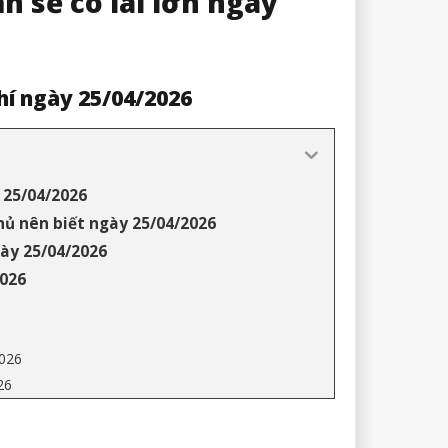
n sẽ có lãi lớn ngày
hí ngày 25/04/2026
 25/04/2026
hủ nên biết ngày 25/04/2026
gày 25/04/2026
2026
2026
26