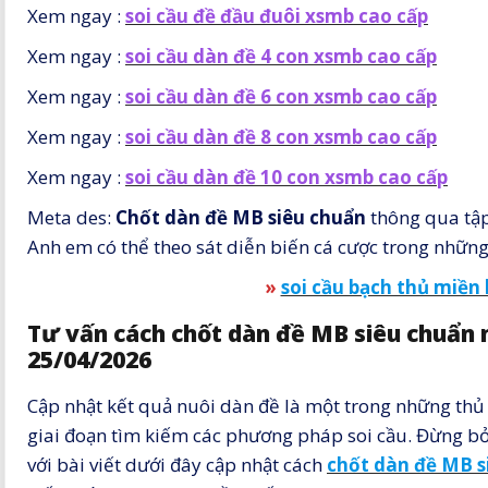
Xem ngay :
soi cầu đề đầu đuôi xsmb cao cấp
Xem ngay :
soi cầu dàn đề 4 con xsmb cao cấp
Xem ngay :
soi cầu dàn đề 6 con xsmb cao cấp
Xem ngay :
soi cầu dàn đề 8 con xsmb cao cấp
Xem ngay :
soi cầu dàn đề 10 con xsmb cao cấp
Meta des:
Chốt dàn đề MB siêu chuẩn
thông qua tập
Anh em có thể theo sát diễn biến cá cược trong những
»
soi cầu bạch thủ miền 
Tư vấn cách chốt dàn đề MB siêu chuẩn 
25/04/2026
Cập nhật kết quả nuôi dàn đề là một trong những thủ
giai đoạn tìm kiếm các phương pháp soi cầu. Đừng bỏ l
với bài viết dưới đây cập nhật cách
chốt dàn đề MB s