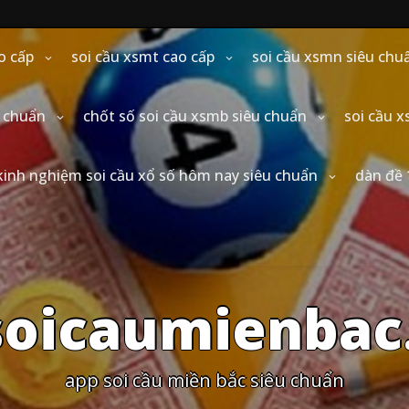
o cấp
soi cầu xsmt cao cấp
soi cầu xsmn siêu chu
u chuẩn
chốt số soi cầu xsmb siêu chuẩn
soi cầu 
kinh nghiệm soi cầu xổ số hôm nay siêu chuẩn
dàn đề 
soicaumienbac
app soi cầu miền bắc siêu chuẩn