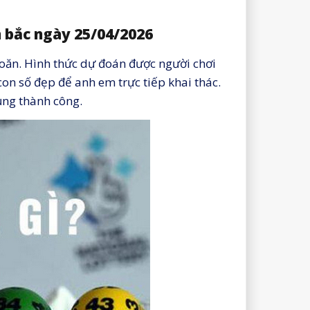
n bắc ngày 25/04/2026
ăn. Hình thức dự đoán được người chơi
on số đẹp để anh em trực tiếp khai thác.
ụng thành công.