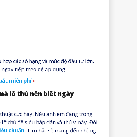
 hợp các số hạng và mức độ đầu tư lớn.
 ngày tiếp theo để áp dụng.
bắc miễn phí
«
mà lô thủ nên biết ngày
 thuật cực hay. Nếu anh em đang trong
ỡ chủ đề siêu hấp dẫn và thú vị này. Đối
iêu chuẩn
. Tin chắc sẽ mang đến những