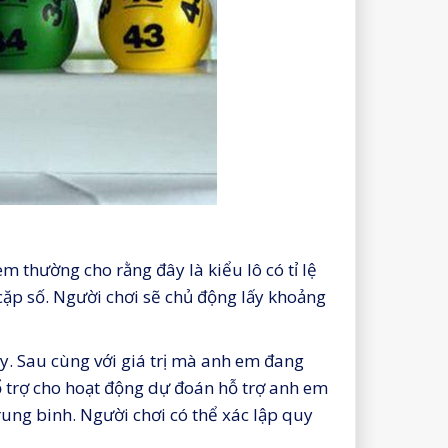
m thường cho rằng đây là kiểu lô có tỉ lệ
cặp số. Người chơi sẽ chủ động lấy khoảng
y. Sau cùng với giá trị mà anh em đang
ổ trợ cho hoạt động dự đoán hỗ trợ anh em
rung binh. Người chơi có thể xác lập quy