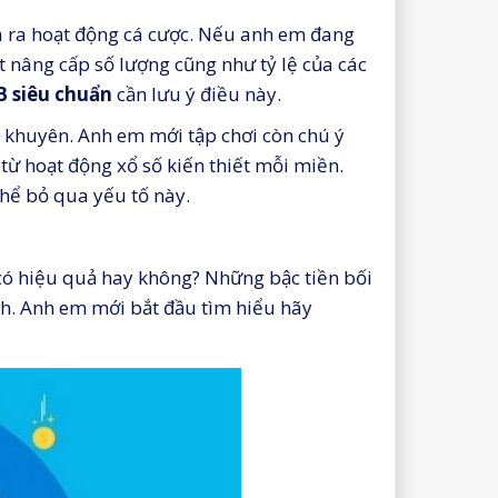
ưa ra hoạt động cá cược. Nếu anh em đang
nâng cấp số lượng cũng như tỷ lệ của các
B siêu chuẩn
cần lưu ý điều này.
i khuyên. Anh em mới tập chơi còn chú ý
từ hoạt động xổ số kiến thiết mỗi miền.
hể bỏ qua yếu tố này.
 có hiệu quả hay không? Những bậc tiền bối
ch. Anh em mới bắt đầu tìm hiểu hãy