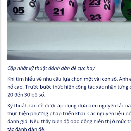
Cập nhật kỹ thuật đánh dàn đề cực hay
Khi tìm hiểu về nhu cầu lựa chọn một vài con số. Anh e
nổ cao. Trước bước thức hiện công tác xác nhận từng 
20 đến 30 bộ số.
Kỹ thuật dàn đề được áp dụng dựa trên nguyên tắc nà
thực hiện phương pháp triển khai. Các nguyên liệu b
đánh giá. Nếu thấy biên độ dao động hiển thị ở mức t
tắc đánh dàn đề.