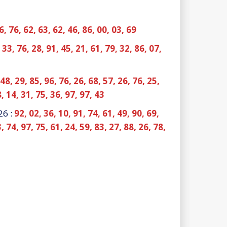
6, 76, 62, 63, 62, 46, 86, 00, 03, 69
 33, 76, 28, 91, 45, 21, 61, 79, 32, 86, 07,
 48, 29, 85, 96, 76, 26, 68, 57, 26, 76, 25,
8, 14, 31, 75, 36, 97, 97, 43
26 :
92, 02, 36, 10, 91, 74, 61, 49, 90, 69,
, 74, 97, 75, 61, 24, 59, 83, 27, 88, 26, 78,