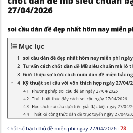
chốt dàn đề mb siêu chuẩn bạ
27/04/2026
soi cầu dàn đề đẹp nhất hôm nay miễn p
Mục lục
soi cầu dàn đề đẹp nhất hôm nay miễn phí ngày
Tư vấn cách chốt dàn đề MB siêu chuẩn mà lô t
Giới thiệu sơ lược cách nuôi dàn đề miền bắc n
Kỹ thuật soi cầu với vốn thích hợp ngày 27/04/
Phương pháp soi cầu dễ ăn ngày 27/04/2026
Thủ thuật thúc đẩy cách soi cầu ngày 27/04/2026
Học cách soi cầu dựa trên giải đặc biệt ngày 27/04/
Thiết kế công thức dàn đề trực tuyến ngày 27/04/20
Chốt số bạch thủ đề miễn phí ngày 27/04/2026 :
78