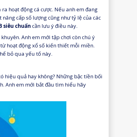
ưa ra hoạt động cá cược. Nếu anh em đang
nâng cấp số lượng cũng như tỷ lệ của các
B siêu chuẩn
cần lưu ý điều này.
i khuyên. Anh em mới tập chơi còn chú ý
từ hoạt động xổ số kiến thiết mỗi miền.
hể bỏ qua yếu tố này.
 có hiệu quả hay không? Những bậc tiền bối
ch. Anh em mới bắt đầu tìm hiểu hãy