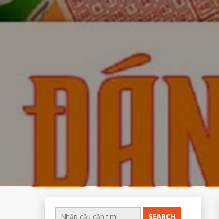
SEARCH