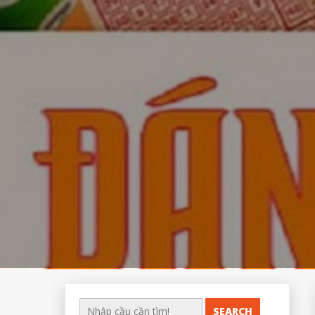
SEARCH