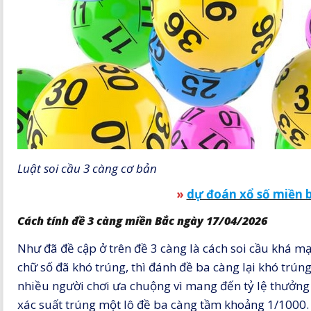
Luật soi cầu 3 càng cơ bản
»
dự đoán xổ số miền 
Cách tính đề 3 càng miền Bắc ngày 17/04/2026
Như đã đề cập ở trên đề 3 càng là cách soi cầu khá mạ
chữ số đã khó trúng, thì đánh đề ba càng lại khó trún
nhiều người chơi ưa chuộng vì mang đến tỷ lệ thưởng “
xác suất trúng một lô đề ba càng tầm khoảng 1/1000