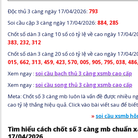
Độc thủ 3 càng ngày 17/04/2026:
793
Soi cầu cặp 3 càng ngày 17/04/2026:
884, 285
Chốt số dàn 3 càng 10 số có tỷ lệ về cao ngày 17/04/2
383, 232, 312
Chốt số dàn 3 càng 20 số có tỷ lệ về cao ngày 17/04/2
015, 662, 313, 459, 423, 570, 005, 905, 795, 038, 486
Xem ngay :
soi cầu bạch thủ 3 càng xsmb cao cấp
Xem ngay :
soi cầu song thủ 3 càng xsmb cao cấp
Meta: Chốt số 3 càng mb luôn là vấn đề được nhiều ng
cao tỷ lệ thắng hiệu quả. Click vào bài viết sau để biế
»
soi cầu xsmb h
Tìm hiểu cách chốt số 3 càng mb chuẩn x
17/04/2026