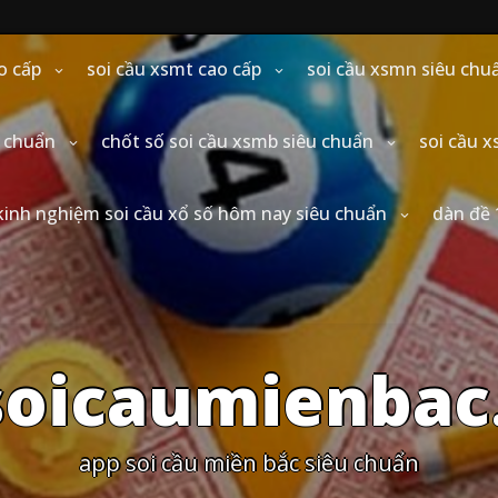
o cấp
soi cầu xsmt cao cấp
soi cầu xsmn siêu chu
u chuẩn
chốt số soi cầu xsmb siêu chuẩn
soi cầu 
kinh nghiệm soi cầu xổ số hôm nay siêu chuẩn
dàn đề 
soicaumienbac
app soi cầu miền bắc siêu chuẩn