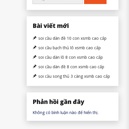
Bài viết mới
soi cầu dàn đề 10 con xsmb cao cấp
soi cầu bạch thủ lô xsmb cao cấp
soi cầu dàn lô 8 con xsmb cao cấp
soi cầu dàn đề 8 con xsmb cao cấp
soi cầu song thủ 3 càng xsmb cao cấp
Phản hồi gần đây
Không có bình luận nào để hiển thị.