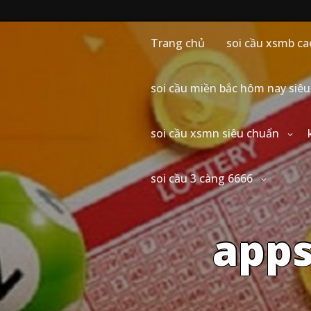
Skip
to
content
Trang chủ
soi cầu xsmb ca
soi cầu miền bắc hôm nay siê
soi cầu xsmn siêu chuẩn
soi cầu 3 càng 6666
app