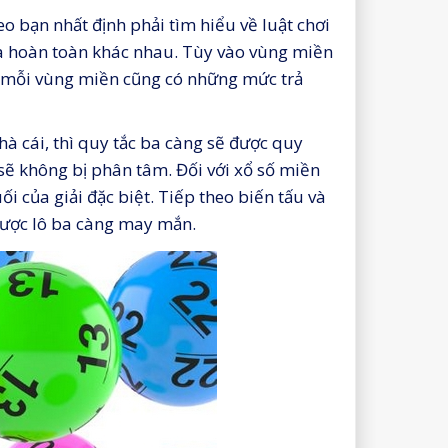
eo bạn nhất định phải tìm hiểu về luật chơi
là hoàn toàn khác nhau. Tùy vào vùng miền
i mỗi vùng miền cũng có những mức trả
hà cái, thì quy tắc ba càng sẽ được quy
sẽ không bị phân tâm. Đối với xổ số miền
ối của giải đặc biệt. Tiếp theo biến tấu và
được lô ba càng may mắn.