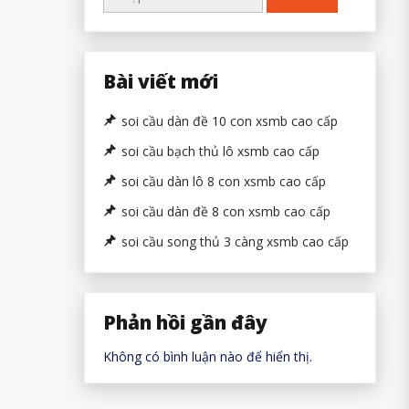
Bài viết mới
soi cầu dàn đề 10 con xsmb cao cấp
soi cầu bạch thủ lô xsmb cao cấp
soi cầu dàn lô 8 con xsmb cao cấp
soi cầu dàn đề 8 con xsmb cao cấp
soi cầu song thủ 3 càng xsmb cao cấp
Phản hồi gần đây
Không có bình luận nào để hiển thị.