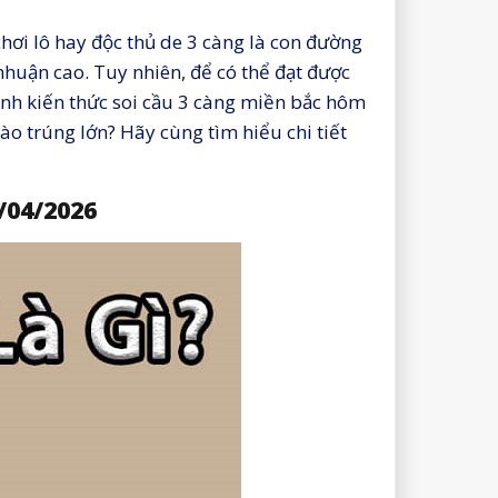
hơi lô hay độc thủ de 3 càng là con đường
nhuận cao. Tuy nhiên, để có thể đạt được
mình kiến thức soi cầu 3 càng miền bắc hôm
ào trúng lớn? Hãy cùng tìm hiểu chi tiết
0/04/2026