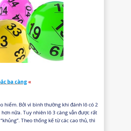
bắc ba càng
«
o hiểm. Bởi vì bình thường khi đánh lô có 2
g hơn nữa. Tuy nhiên lô 3 càng vẫn được rất
khủng”. Theo thống kế từ các cao thủ, thì
.